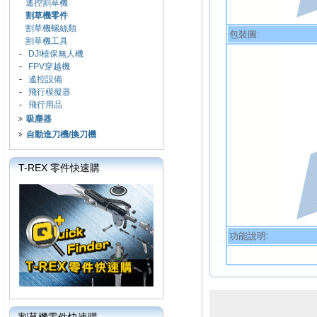
遙控割草機
割草機零件
割草機螺絲類
包裝圖:
割草機工具
-
DJI植保無人機
-
FPV穿越機
-
遙控設備
-
飛行模擬器
-
飛行用品
吸塵器
自動進刀機/換刀機
T-REX 零件快速購
功能說明: