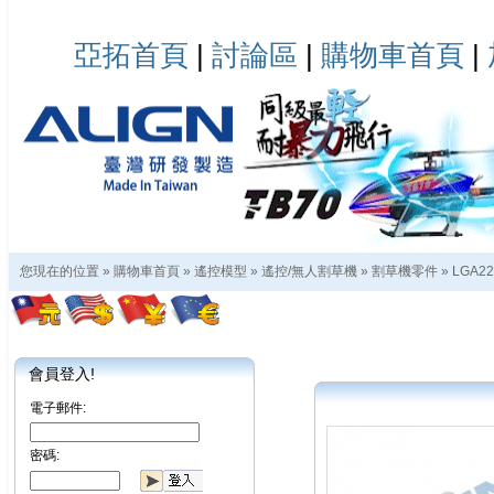
亞拓首頁
|
討論區
|
購物車首頁
|
您現在的位置 »
購物車首頁
»
遙控模型
»
遙控/無人割草機
»
割草機零件
»
LGA2
會員登入!
電子郵件:
密碼: