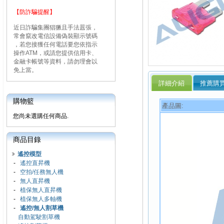
【防詐騙提醒】
近日詐騙集團猖獗且手法囂張，
常會竄改電信設備偽裝顯示號碼
，若您接獲任何電話要您依指示
操作ATM，或請您提供信用卡、
金融卡帳號等資料，請勿理會以
免上當。
詳細介紹
推薦購
購物籃
產品圖:
您尚未選購任何商品.
商品目錄
遙控模型
-
遙控直昇機
-
空拍/任務無人機
-
無人直昇機
-
植保無人直昇機
-
植保無人多軸機
-
遙控/無人割草機
自動駕駛割草機