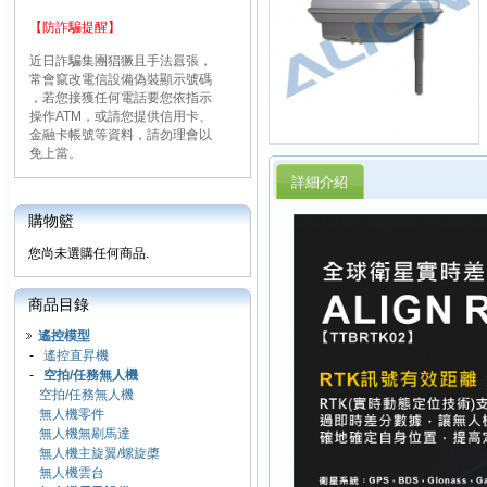
【防詐騙提醒】
近日詐騙集團猖獗且手法囂張，
常會竄改電信設備偽裝顯示號碼
，若您接獲任何電話要您依指示
操作ATM，或請您提供信用卡、
金融卡帳號等資料，請勿理會以
免上當。
詳細介紹
購物籃
您尚未選購任何商品.
商品目錄
遙控模型
-
遙控直昇機
-
空拍/任務無人機
空拍/任務無人機
無人機零件
無人機無刷馬達
無人機主旋翼/螺旋槳
無人機雲台