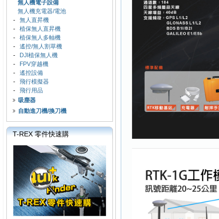
無人機電子設備
無人機充電器/電池
-
無人直昇機
-
植保無人直昇機
-
植保無人多軸機
-
遙控/無人割草機
-
DJI植保無人機
-
FPV穿越機
-
遙控設備
-
飛行模擬器
-
飛行用品
吸塵器
自動進刀機/換刀機
T-REX 零件快速購