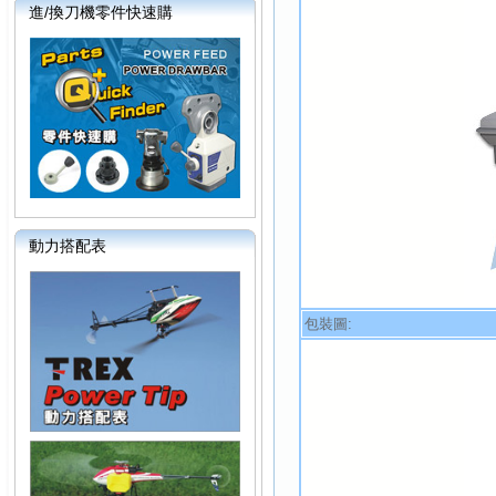
進/換刀機零件快速購
動力搭配表
包裝圖: