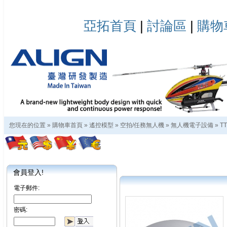
亞拓首頁
|
討論區
|
購物
您現在的位置 »
購物車首頁
»
遙控模型
»
空拍/任務無人機
»
無人機電子設備
»
T
會員登入!
電子郵件:
密碼: