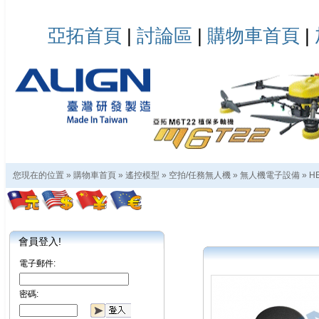
亞拓首頁
|
討論區
|
購物車首頁
|
您現在的位置 »
購物車首頁
»
遙控模型
»
空拍/任務無人機
»
無人機電子設備
»
H
會員登入!
電子郵件:
密碼: