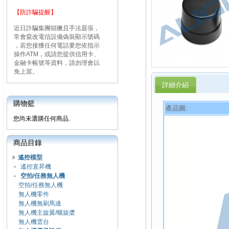
【防詐騙提醒】
近日詐騙集團猖獗且手法囂張，
常會竄改電信設備偽裝顯示號碼
，若您接獲任何電話要您依指示
操作ATM，或請您提供信用卡、
金融卡帳號等資料，請勿理會以
免上當。
詳細介紹
購物籃
產品圖:
您尚未選購任何商品.
商品目錄
遙控模型
-
遙控直昇機
-
空拍/任務無人機
空拍/任務無人機
無人機零件
無人機無刷馬達
無人機主旋翼/螺旋槳
無人機雲台