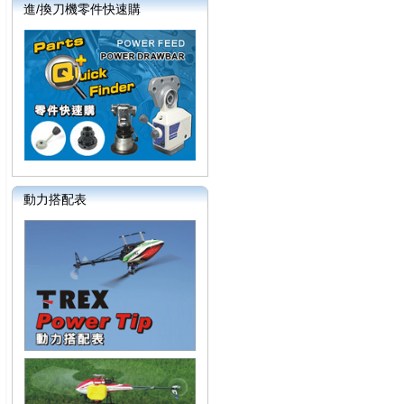
進/換刀機零件快速購
動力搭配表