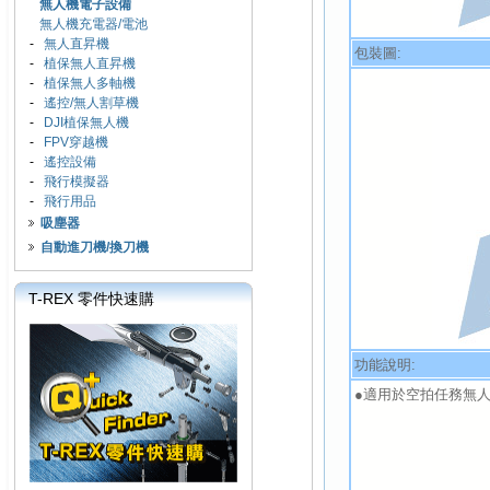
無人機電子設備
無人機充電器/電池
-
無人直昇機
包裝圖:
-
植保無人直昇機
-
植保無人多軸機
-
遙控/無人割草機
-
DJI植保無人機
-
FPV穿越機
-
遙控設備
-
飛行模擬器
-
飛行用品
吸塵器
自動進刀機/換刀機
T-REX 零件快速購
功能說明:
●適用於空拍任務無人