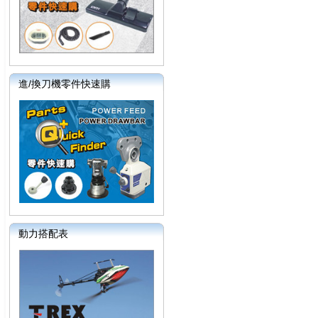
進/換刀機零件快速購
動力搭配表