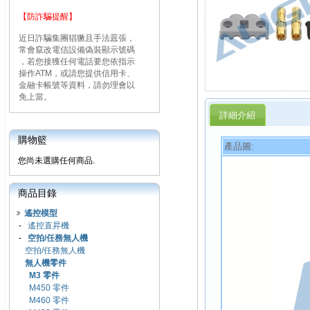
【防詐騙提醒】
近日詐騙集團猖獗且手法囂張，
常會竄改電信設備偽裝顯示號碼
，若您接獲任何電話要您依指示
操作ATM，或請您提供信用卡、
金融卡帳號等資料，請勿理會以
免上當。
詳細介紹
購物籃
產品圖:
您尚未選購任何商品.
商品目錄
遙控模型
-
遙控直昇機
-
空拍/任務無人機
空拍/任務無人機
無人機零件
M3 零件
M450 零件
M460 零件