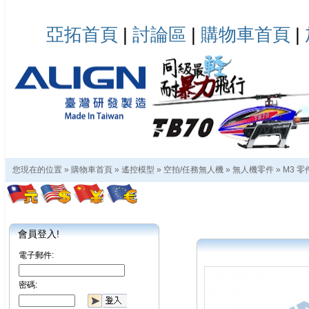
亞拓首頁
|
討論區
|
購物車首頁
|
您現在的位置 »
購物車首頁
»
遙控模型
»
空拍/任務無人機
»
無人機零件
»
M3 零
會員登入!
電子郵件:
密碼: