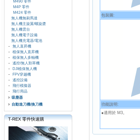
M490 零件
M4P 零件
M424 零件
包裝圖:
無人機無刷馬達
無人機主旋翼/螺旋槳
無人機雲台
無人機電子設備
無人機充電器/電池
-
無人直昇機
-
植保無人直昇機
-
植保無人多軸機
-
遙控/無人割草機
-
DJI植保無人機
-
FPV穿越機
-
遙控設備
-
飛行模擬器
-
飛行用品
吸塵器
功能說明:
自動進刀機/換刀機
●適用於 M3。
T-REX 零件快速購