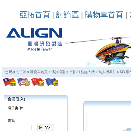
亞拓首頁
|
討論區
|
購物車首頁
|
您現在的位置 »
購物車首頁
»
遙控模型
»
空拍/任務無人機
»
無人機零件
»
M3 零
會員登入!
電子郵件:
密碼: