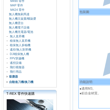
M490 零件
M4P 零件
M424 零件
包裝圖:
無人機無刷馬達
無人機主旋翼/螺旋槳
無人機雲台
無人機電子設備
無人機充電器/電池
-
無人直昇機
-
植保無人直昇機
-
植保無人多軸機
-
遙控/無人割草機
-
DJI植保無人機
-
FPV穿越機
-
遙控設備
-
飛行模擬器
-
飛行用品
吸塵器
功能說明:
自動進刀機/換刀機
●適用M3。
●鋁合金材質。
T-REX 零件快速購