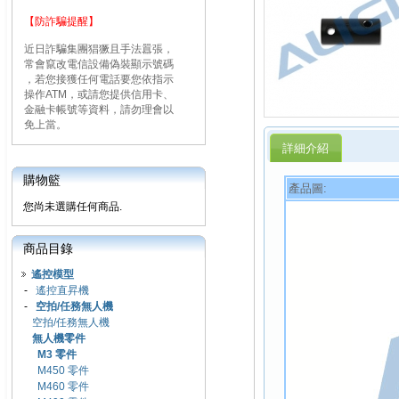
【防詐騙提醒】
近日詐騙集團猖獗且手法囂張，
常會竄改電信設備偽裝顯示號碼
，若您接獲任何電話要您依指示
操作ATM，或請您提供信用卡、
金融卡帳號等資料，請勿理會以
免上當。
詳細介紹
購物籃
產品圖:
您尚未選購任何商品.
商品目錄
遙控模型
-
遙控直昇機
-
空拍/任務無人機
空拍/任務無人機
無人機零件
M3 零件
M450 零件
M460 零件