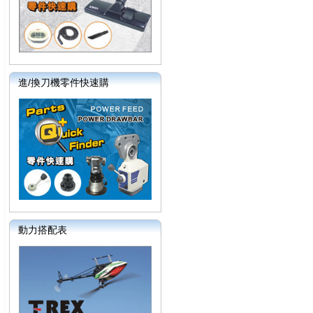
進/換刀機零件快速購
動力搭配表