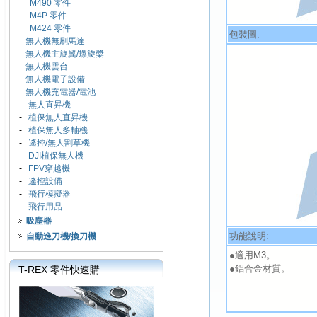
M490 零件
M4P 零件
M424 零件
包裝圖:
無人機無刷馬達
無人機主旋翼/螺旋槳
無人機雲台
無人機電子設備
無人機充電器/電池
-
無人直昇機
-
植保無人直昇機
-
植保無人多軸機
-
遙控/無人割草機
-
DJI植保無人機
-
FPV穿越機
-
遙控設備
-
飛行模擬器
-
飛行用品
吸塵器
功能說明:
自動進刀機/換刀機
●適用M3。
●鋁合金材質。
T-REX 零件快速購