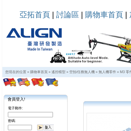
亞拓首頁
|
討論區
|
購物車首頁
|
您現在的位置 »
購物車首頁
»
遙控模型
»
空拍/任務無人機
»
無人機零件
»
M3 零
會員登入!
電子郵件:
密碼: