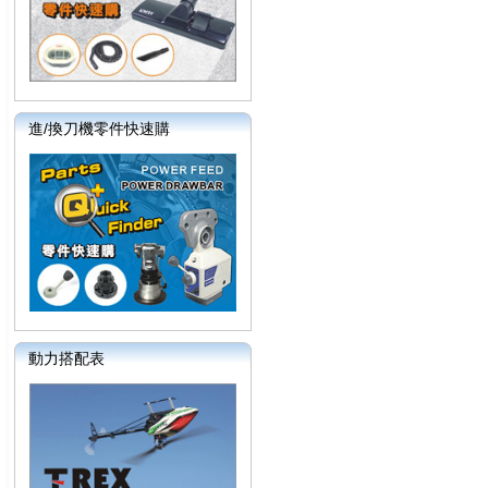
進/換刀機零件快速購
動力搭配表