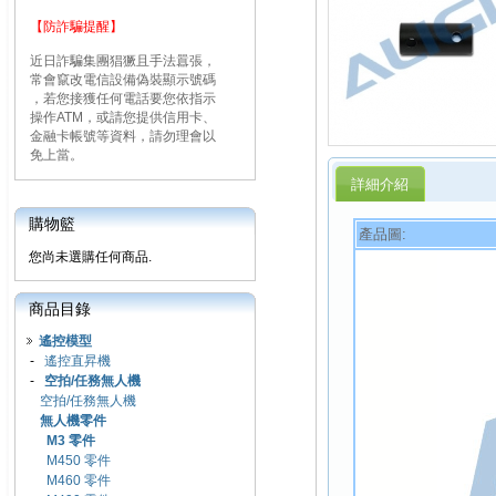
【防詐騙提醒】
近日詐騙集團猖獗且手法囂張，
常會竄改電信設備偽裝顯示號碼
，若您接獲任何電話要您依指示
操作ATM，或請您提供信用卡、
金融卡帳號等資料，請勿理會以
免上當。
詳細介紹
購物籃
產品圖:
您尚未選購任何商品.
商品目錄
遙控模型
-
遙控直昇機
-
空拍/任務無人機
空拍/任務無人機
無人機零件
M3 零件
M450 零件
M460 零件