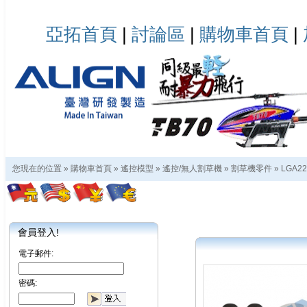
亞拓首頁
|
討論區
|
購物車首頁
|
您現在的位置 »
購物車首頁
»
遙控模型
»
遙控/無人割草機
»
割草機零件
»
LGA2
會員登入!
電子郵件:
密碼: