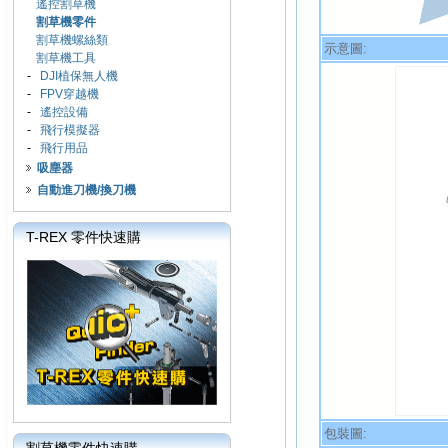
遙控割草機
割草機零件
割草機螺絲類
示意圖:
割草機工具
-
DJI植保無人機
-
FPV穿越機
-
遙控設備
-
飛行模擬器
-
飛行用品
吸塵器
自動進刀機/換刀機
T-REX 零件快速購
包裝圖: