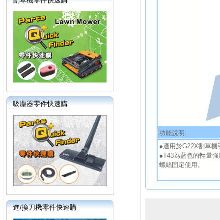
割草機零件快速購
吸塵器零件快速購
功能說明:
●適用於G22X割草
●T43為藍色的輕量
螺絲固定使用。
進/換刀機零件快速購