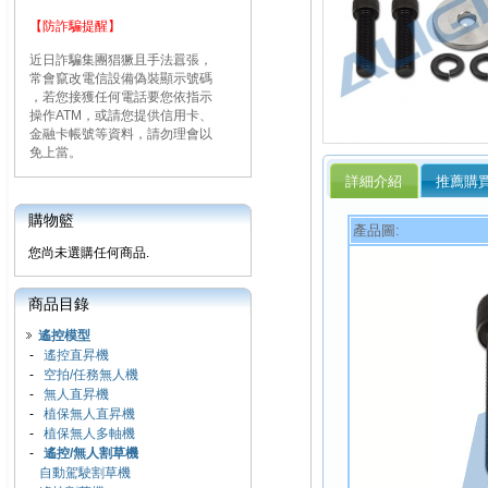
【防詐騙提醒】
近日詐騙集團猖獗且手法囂張，
常會竄改電信設備偽裝顯示號碼
，若您接獲任何電話要您依指示
操作ATM，或請您提供信用卡、
金融卡帳號等資料，請勿理會以
免上當。
詳細介紹
推薦購
購物籃
產品圖:
您尚未選購任何商品.
商品目錄
遙控模型
-
遙控直昇機
-
空拍/任務無人機
-
無人直昇機
-
植保無人直昇機
-
植保無人多軸機
-
遙控/無人割草機
自動駕駛割草機