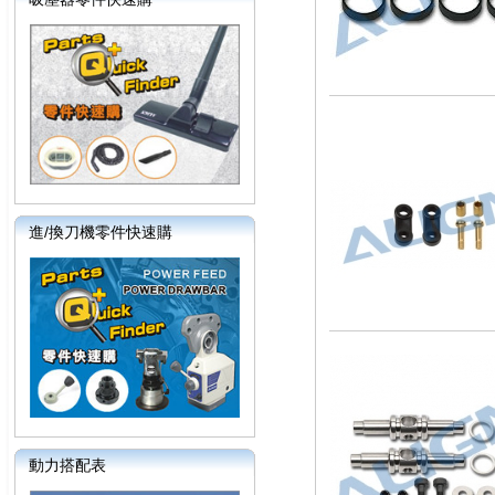
進/換刀機零件快速購
動力搭配表