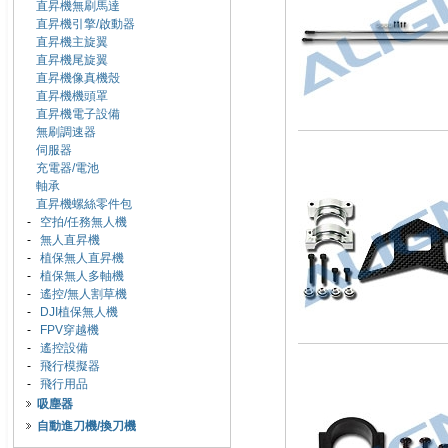
直昇機無刷馬達
直昇機引擎/啟動器
直昇機主旋翼
直昇機尾旋翼
直昇機像真機殼
直昇機機頭罩
直昇機電子設備
無刷調速器
伺服器
充電器/電池
軸承
直昇機螺絲零件包
-
空拍/任務無人機
-
無人直昇機
-
植保無人直昇機
-
植保無人多軸機
-
遙控/無人割草機
-
DJI植保無人機
-
FPV穿越機
-
遙控設備
-
飛行模擬器
-
飛行用品
吸塵器
自動進刀機/換刀機