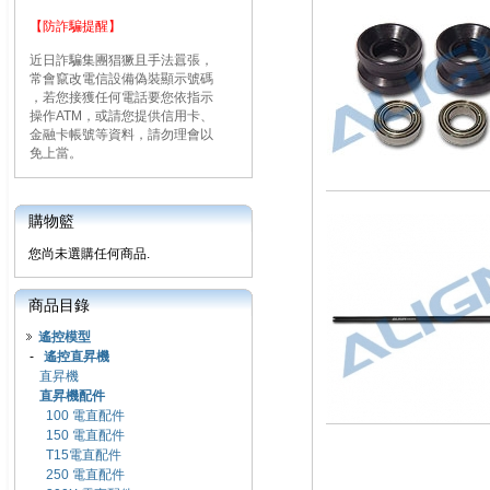
【防詐騙提醒】
近日詐騙集團猖獗且手法囂張，
常會竄改電信設備偽裝顯示號碼
，若您接獲任何電話要您依指示
操作ATM，或請您提供信用卡、
金融卡帳號等資料，請勿理會以
免上當。
購物籃
您尚未選購任何商品.
商品目錄
遙控模型
-
遙控直昇機
直昇機
直昇機配件
100 電直配件
150 電直配件
T15電直配件
250 電直配件