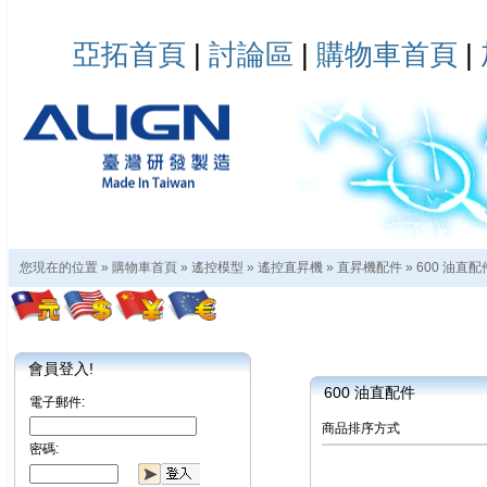
亞拓首頁
|
討論區
|
購物車首頁
|
您現在的位置 »
購物車首頁
»
遙控模型
»
遙控直昇機
»
直昇機配件
»
600 油直配
會員登入!
600 油直配件
電子郵件:
商品排序方式
密碼: