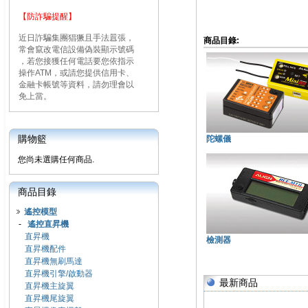
【防詐騙提醒】
近日詐騙集團猖獗且手法囂張，
商品目錄:
常會竄改電信設備偽裝顯示號碼
，若您接獲任何電話要您依指示
操作ATM，或請您提供信用卡、
金融卡帳號等資料，請勿理會以
免上當。
購物籃
陀螺儀
您尚未選購任何商品.
商品目錄
遙控模型
-
遙控直昇機
直昇機
檢測器
直昇機配件
直昇機無刷馬達
直昇機引擎/啟動器
最新商品
直昇機主旋翼
直昇機尾旋翼