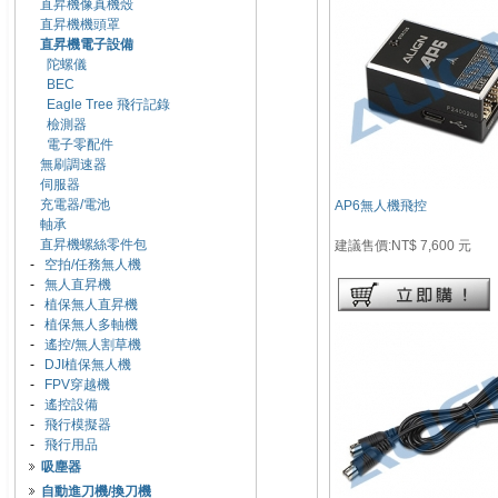
直昇機像真機殼
直昇機機頭罩
直昇機電子設備
陀螺儀
BEC
Eagle Tree 飛行記錄
檢測器
電子零配件
無刷調速器
伺服器
充電器/電池
AP6無人機飛控
軸承
直昇機螺絲零件包
建議售價:NT$ 7,600 元
-
空拍/任務無人機
-
無人直昇機
-
植保無人直昇機
-
植保無人多軸機
-
遙控/無人割草機
-
DJI植保無人機
-
FPV穿越機
-
遙控設備
-
飛行模擬器
-
飛行用品
吸塵器
自動進刀機/換刀機