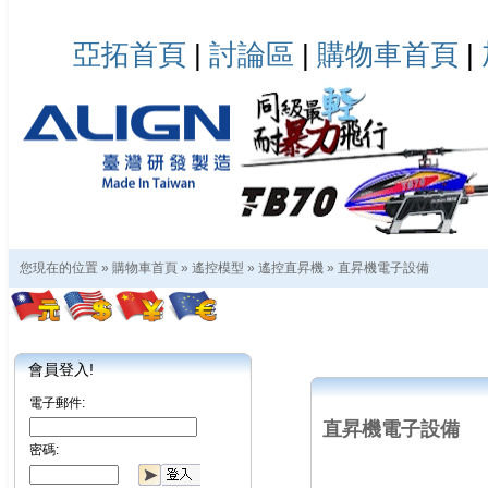
亞拓首頁
|
討論區
|
購物車首頁
|
您現在的位置 »
購物車首頁
»
遙控模型
»
遙控直昇機
»
直昇機電子設備
會員登入!
電子郵件:
直昇機電子設備
密碼: