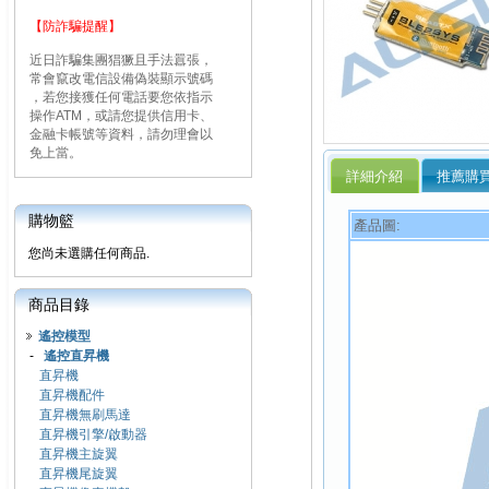
【防詐騙提醒】
近日詐騙集團猖獗且手法囂張，
常會竄改電信設備偽裝顯示號碼
，若您接獲任何電話要您依指示
操作ATM，或請您提供信用卡、
金融卡帳號等資料，請勿理會以
免上當。
詳細介紹
推薦購
購物籃
產品圖:
您尚未選購任何商品.
商品目錄
遙控模型
-
遙控直昇機
直昇機
直昇機配件
直昇機無刷馬達
直昇機引擎/啟動器
直昇機主旋翼
直昇機尾旋翼