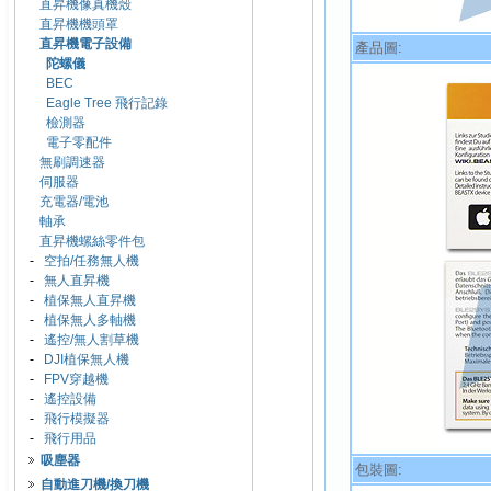
直昇機像真機殼
直昇機機頭罩
直昇機電子設備
產品圖:
陀螺儀
BEC
Eagle Tree 飛行記錄
檢測器
電子零配件
無刷調速器
伺服器
充電器/電池
軸承
直昇機螺絲零件包
-
空拍/任務無人機
-
無人直昇機
-
植保無人直昇機
-
植保無人多軸機
-
遙控/無人割草機
-
DJI植保無人機
-
FPV穿越機
-
遙控設備
-
飛行模擬器
-
飛行用品
吸塵器
包裝圖:
自動進刀機/換刀機