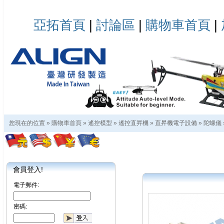
亞拓首頁
|
討論區
|
購物車首頁
|
您現在的位置 »
購物車首頁
»
遙控模型
»
遙控直昇機
»
直昇機電子設備
»
陀螺儀
會員登入!
電子郵件:
密碼: