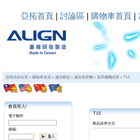
亞拓首頁
|
討論區
|
購物車首頁
|
您現在的位置 »
購物車首頁
»
遙控模型
»
遙控直昇機
»
直昇機機頭罩
»
T15
會員登入!
T15
電子郵件:
商品排序方式
密碼: