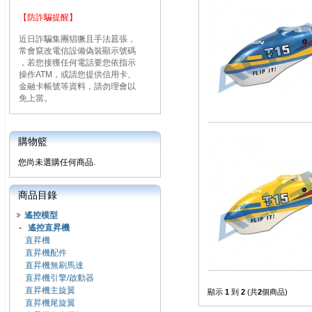
【防詐騙提醒】
近日詐騙集團猖獗且手法囂張，
常會竄改電信設備偽裝顯示號碼
，若您接獲任何電話要您依指示
操作ATM，或請您提供信用卡、
金融卡帳號等資料，請勿理會以
免上當。
購物籃
您尚未選購任何商品.
商品目錄
遙控模型
-
遙控直昇機
直昇機
直昇機配件
直昇機無刷馬達
直昇機引擎/啟動器
直昇機主旋翼
顯示
1
到
2
(共
2
個商品)
直昇機尾旋翼