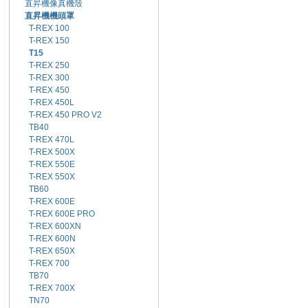
直昇機像真機殼
直昇機機頭罩
T-REX 100
T-REX 150
T15
T-REX 250
T-REX 300
T-REX 450
T-REX 450L
T-REX 450 PRO V2
TB40
T-REX 470L
T-REX 500X
T-REX 550E
T-REX 550X
TB60
T-REX 600E
T-REX 600E PRO
T-REX 600XN
T-REX 600N
T-REX 650X
T-REX 700
TB70
T-REX 700X
TN70