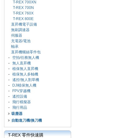
T-REX 700XN
T-REX 700N
T-REX 760X
T-REX 800E
直昇機電子設備
無刷調速器
伺服器
充電器/電池
軸承
直昇機螺絲零件包
-
空拍/任務無人機
-
無人直昇機
-
植保無人直昇機
-
植保無人多軸機
-
遙控/無人割草機
-
DJI植保無人機
-
FPV穿越機
-
遙控設備
-
飛行模擬器
-
飛行用品
吸塵器
自動進刀機/換刀機
T-REX 零件快速購