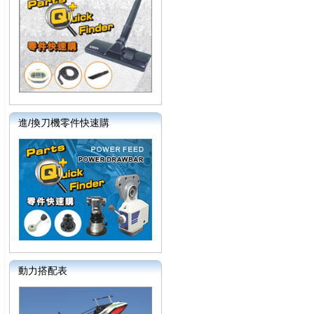
進/換刀機零件快速購
動力搭配表