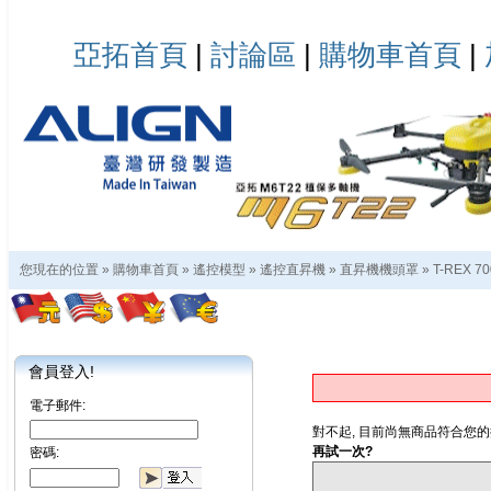
亞拓首頁
|
討論區
|
購物車首頁
|
您現在的位置 »
購物車首頁
»
遙控模型
»
遙控直昇機
»
直昇機機頭罩
»
T-REX 7
會員登入!
電子郵件:
對不起, 目前尚無商品符合您的
再試一次?
密碼: