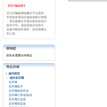
【防詐騙提醒】
近日詐騙集團猖獗且手法囂張，
常會竄改電信設備偽裝顯示號碼
，若您接獲任何電話要您依指示
操作ATM，或請您提供信用卡、
金融卡帳號等資料，請勿理會以
免上當。
購物籃
您尚未選購任何商品.
商品目錄
遙控模型
-
遙控直昇機
直昇機
直昇機配件
直昇機無刷馬達
直昇機引擎/啟動器
直昇機主旋翼
直昇機尾旋翼