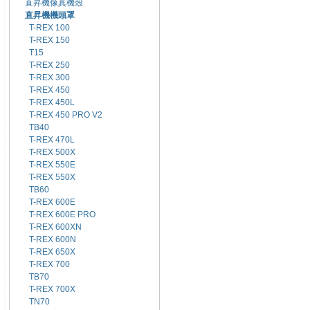
直昇機像真機殼
直昇機機頭罩
T-REX 100
T-REX 150
T15
T-REX 250
T-REX 300
T-REX 450
T-REX 450L
T-REX 450 PRO V2
TB40
T-REX 470L
T-REX 500X
T-REX 550E
T-REX 550X
TB60
T-REX 600E
T-REX 600E PRO
T-REX 600XN
T-REX 600N
T-REX 650X
T-REX 700
TB70
T-REX 700X
TN70