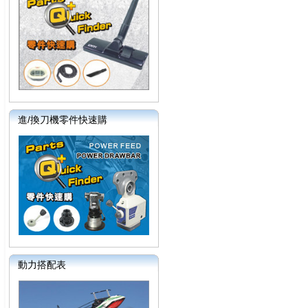
進/換刀機零件快速購
動力搭配表