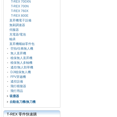
T-REX 700XN
T-REX 700N
T-REX 760X
T-REX 800E
直昇機電子設備
無刷調速器
伺服器
充電器/電池
軸承
直昇機螺絲零件包
-
空拍/任務無人機
-
無人直昇機
-
植保無人直昇機
-
植保無人多軸機
-
遙控/無人割草機
-
DJI植保無人機
-
FPV穿越機
-
遙控設備
-
飛行模擬器
-
飛行用品
吸塵器
自動進刀機/換刀機
T-REX 零件快速購