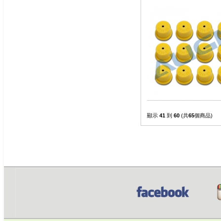
顯示
41
到
60
(共
65
個商品)