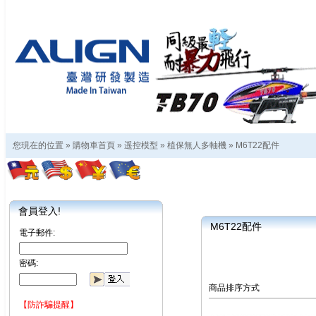
您現在的位置 »
購物車首頁
»
遥控模型
»
植保無人多軸機
»
M6T22配件
會員登入!
M6T22配件
電子郵件:
密碼:
商品排序方式
【防詐騙提醒】