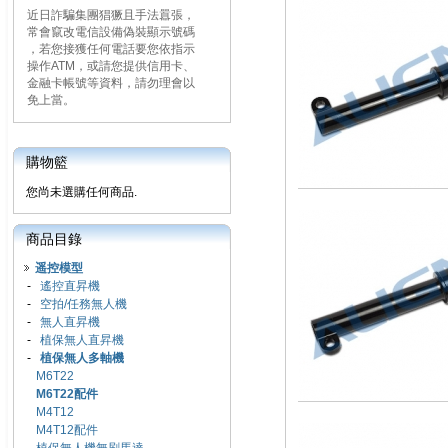
近日詐騙集團猖獗且手法囂張，
常會竄改電信設備偽裝顯示號碼
，若您接獲任何電話要您依指示
操作ATM，或請您提供信用卡、
金融卡帳號等資料，請勿理會以
免上當。
購物籃
您尚未選購任何商品.
商品目錄
遥控模型
-
遙控直昇機
-
空拍/任務無人機
-
無人直昇機
-
植保無人直昇機
-
植保無人多軸機
M6T22
M6T22配件
M4T12
M4T12配件