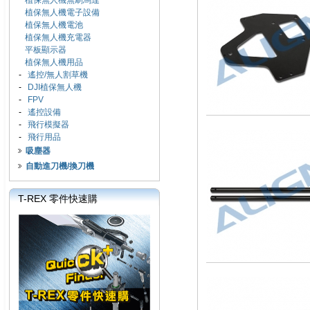
植保無人機無刷馬達
植保無人機電子設備
植保無人機電池
植保無人機充電器
平板顯示器
植保無人機用品
-
遙控/無人割草機
-
DJI植保無人機
-
FPV
-
遙控設備
-
飛行模擬器
-
飛行用品
吸塵器
自動進刀機/換刀機
T-REX 零件快速購