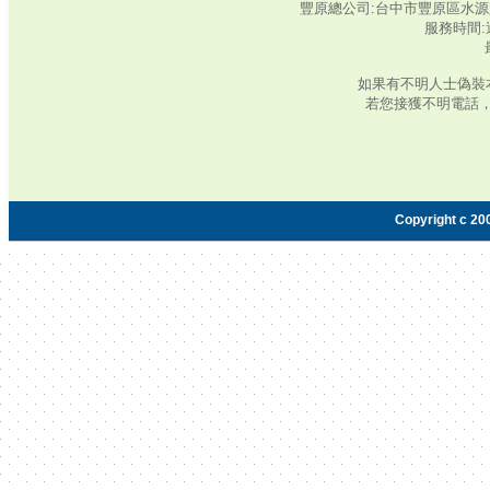
豐原總公司:台中市豐原區水源路345號‧
服務時間:週
如果有不明人士偽裝
若您接獲不明電話
Copyright c 