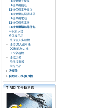
E1植保機主旋翼
E1植保機機殼
E1植保機電子設備
E1植保機無刷調速器
E1植保機電池
E1植保機充電器
E1植保機螺絲零件包
平板顯示器
植保機用品
-
植保無人多軸機
-
遙控/無人割草機
-
DJI植保無人機
-
FPV穿越機
-
遙控設備
-
飛行模擬器
-
飛行用品
吸塵器
自動進刀機/換刀機
T-REX 零件快速購