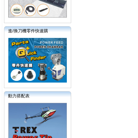
進/換刀機零件快速購
動力搭配表