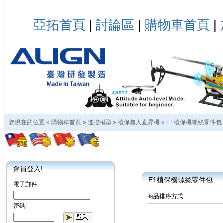
亞拓首頁
|
討論區
|
購物車首頁
|
您現在的位置 »
購物車首頁
»
遙控模型
»
植保無人直昇機
»
E1植保機螺絲零件包
會員登入!
E1植保機螺絲零件包
電子郵件:
商品排序方式
密碼: