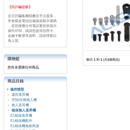
【防詐騙提醒】
近日詐騙集團猖獗且手法囂張，
常會竄改電信設備偽裝顯示號碼
，若您接獲任何電話要您依指示
操作ATM，或請您提供信用卡、
金融卡帳號等資料，請勿理會以
免上當。
購物籃
顯示
1
到
1
(共
1
個商品)
您尚未選購任何商品.
商品目錄
遙控模型
-
遙控直昇機
-
空拍/任務無人機
-
無人直昇機
-
植保無人直昇機
E1植保直昇機
E1植保機配件
E1植保機無刷馬達