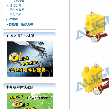
-
FPV穿越機
-
遙控設備
-
飛行模擬器
-
飛行用品
吸塵器
自動進刀機/換刀機
T-REX 零件快速購
割草機零件快速購