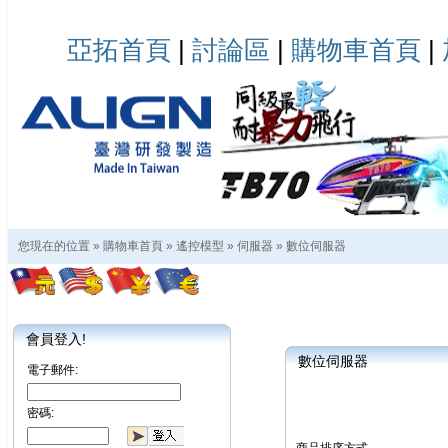
亞拓首頁
|
討論區
|
購物車首頁
|
您現在的位置 »
購物車首頁
»
遙控模型
»
伺服器
»
數位伺服器
會員登入!
數位伺服器
電子郵件:
密碼: