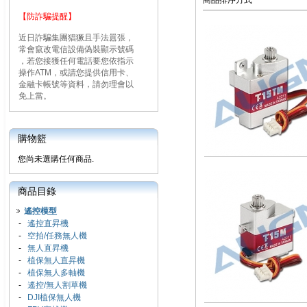
商品排序方式
【防詐騙提醒】
近日詐騙集團猖獗且手法囂張，
常會竄改電信設備偽裝顯示號碼
，若您接獲任何電話要您依指示
操作ATM，或請您提供信用卡、
金融卡帳號等資料，請勿理會以
免上當。
購物籃
您尚未選購任何商品.
商品目錄
遙控模型
-
遙控直昇機
-
空拍/任務無人機
-
無人直昇機
-
植保無人直昇機
-
植保無人多軸機
-
遙控/無人割草機
-
DJI植保無人機