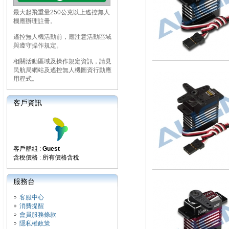
最大起飛重量250公克以上遙控無人
機應辦理註冊。
遙控無人機活動前，應注意活動區域
與遵守操作規定。
相關活動區域及操作規定資訊，請見
民航局網站及遙控無人機圖資行動應
用程式。
客戶資訊
客戶群組 :
Guest
含稅價格 : 所有價格含稅
服務台
客服中心
消費提醒
會員服務條款
隱私權政策