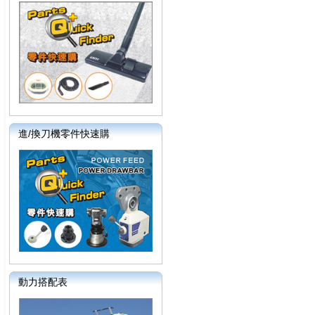
進/換刀機零件快速購
動力搭配表