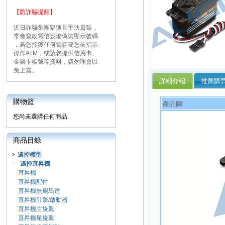
【防詐騙提醒】
近日詐騙集團猖獗且手法囂張，
常會竄改電信設備偽裝顯示號碼
，若您接獲任何電話要您依指示
操作ATM，或請您提供信用卡、
金融卡帳號等資料，請勿理會以
免上當。
詳細介紹
推薦購
購物籃
產品圖:
您尚未選購任何商品.
商品目錄
遙控模型
-
遙控直昇機
直昇機
直昇機配件
直昇機無刷馬達
直昇機引擎/啟動器
直昇機主旋翼
直昇機尾旋翼