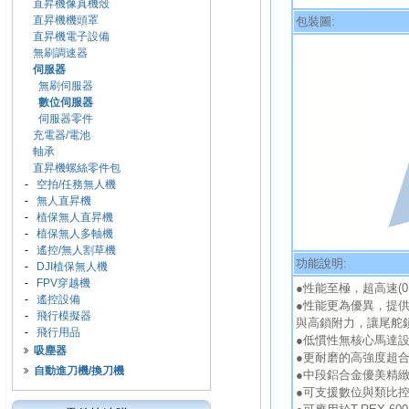
直昇機像真機殼
直昇機機頭罩
包裝圖:
直昇機電子設備
無刷調速器
伺服器
無刷伺服器
數位伺服器
伺服器零件
充電器/電池
軸承
直昇機螺絲零件包
-
空拍/任務無人機
-
無人直昇機
-
植保無人直昇機
-
植保無人多軸機
-
遙控/無人割草機
功能說明:
-
DJI植保無人機
-
FPV穿越機
●性能至極，超高速(0.
-
遙控設備
●性能更為優異，提
-
飛行模擬器
與高鎖附力，讓尾舵
-
飛行用品
●低慣性無核心馬達
吸塵器
●更耐磨的高強度超
自動進刀機/換刀機
●中段鋁合金優美精
●可支援數位與類比