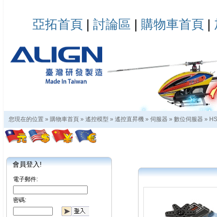
亞拓首頁
|
討論區
|
購物車首頁
|
您現在的位置 »
購物車首頁
»
遙控模型
»
遙控直昇機
»
伺服器
»
數位伺服器
»
HS
會員登入!
電子郵件:
密碼: