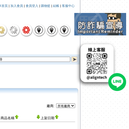
車首頁
|
加入會員
|
會員登入
|
購物籃
|
結帳
|
客服中心
廠商:
商品名稱
上架日期