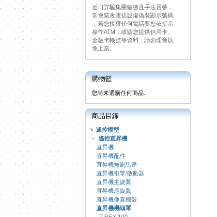
近日詐騙集團猖獗且手法囂張，
常會竄改電信設備偽裝顯示號碼
，若您接獲任何電話要您依指示
操作ATM，或請您提供信用卡、
金融卡帳號等資料，請勿理會以
免上當。
購物籃
您尚未選購任何商品.
商品目錄
遙控模型
-
遙控直昇機
直昇機
直昇機配件
直昇機無刷馬達
直昇機引擎/啟動器
直昇機主旋翼
直昇機尾旋翼
直昇機像真機殼
直昇機機頭罩