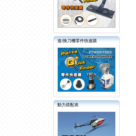
進/換刀機零件快速購
動力搭配表