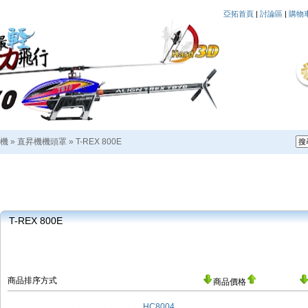
亞拓首頁
|
討論區
|
購物
機
»
直昇機機頭罩
»
T-REX 800E
T-REX 800E
商品排序方式
商品價格
HC8004