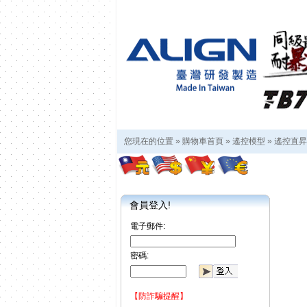
您現在的位置 »
購物車首頁
»
遙控模型
»
遙控直昇
會員登入!
電子郵件:
密碼:
【防詐騙提醒】