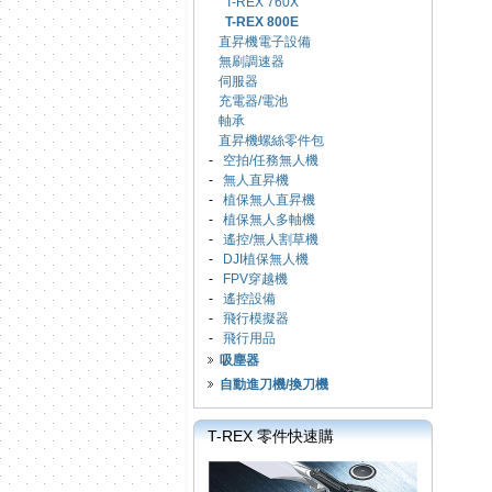
T-REX 760X
T-REX 800E
直昇機電子設備
無刷調速器
伺服器
充電器/電池
軸承
直昇機螺絲零件包
-
空拍/任務無人機
-
無人直昇機
-
植保無人直昇機
-
植保無人多軸機
-
遙控/無人割草機
-
DJI植保無人機
-
FPV穿越機
-
遙控設備
-
飛行模擬器
-
飛行用品
吸塵器
自動進刀機/換刀機
T-REX 零件快速購