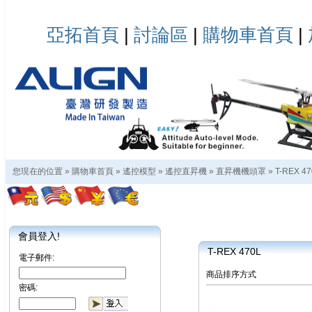
亞拓首頁
|
討論區
|
購物車首頁
|
您現在的位置 »
購物車首頁
»
遙控模型
»
遙控直昇機
»
直昇機機頭罩
»
T-REX 47
會員登入!
T-REX 470L
電子郵件:
商品排序方式
密碼: