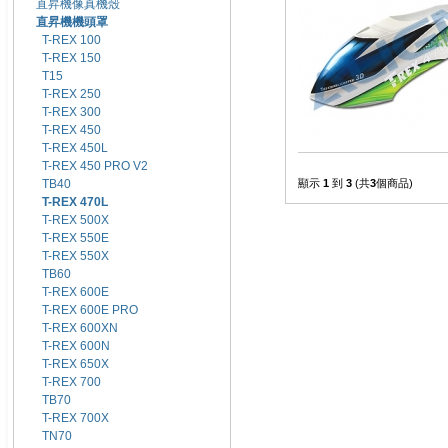
直昇機像真機殼
直昇機機頭罩
T-REX 100
T-REX 150
T15
T-REX 250
T-REX 300
T-REX 450
T-REX 450L
T-REX 450 PRO V2
TB40
顯示
1
到
3
(共
3
個商品)
T-REX 470L
T-REX 500X
T-REX 550E
T-REX 550X
TB60
T-REX 600E
T-REX 600E PRO
T-REX 600XN
T-REX 600N
T-REX 650X
T-REX 700
TB70
T-REX 700X
TN70