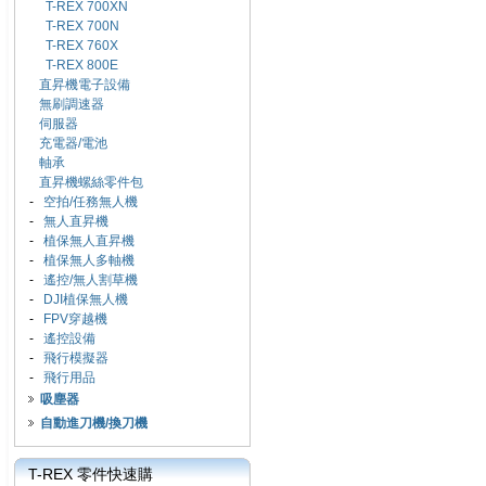
T-REX 700XN
T-REX 700N
T-REX 760X
T-REX 800E
直昇機電子設備
無刷調速器
伺服器
充電器/電池
軸承
直昇機螺絲零件包
-
空拍/任務無人機
-
無人直昇機
-
植保無人直昇機
-
植保無人多軸機
-
遙控/無人割草機
-
DJI植保無人機
-
FPV穿越機
-
遙控設備
-
飛行模擬器
-
飛行用品
吸塵器
自動進刀機/換刀機
T-REX 零件快速購