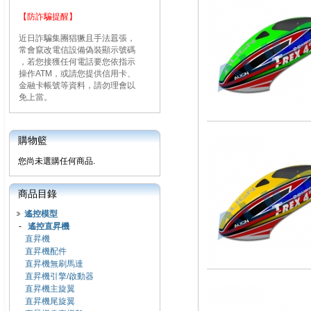
【防詐騙提醒】
近日詐騙集團猖獗且手法囂張，
常會竄改電信設備偽裝顯示號碼
，若您接獲任何電話要您依指示
操作ATM，或請您提供信用卡、
金融卡帳號等資料，請勿理會以
免上當。
購物籃
您尚未選購任何商品.
商品目錄
遙控模型
-
遙控直昇機
直昇機
直昇機配件
直昇機無刷馬達
直昇機引擎/啟動器
直昇機主旋翼
直昇機尾旋翼