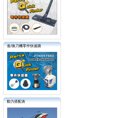
進/換刀機零件快速購
動力搭配表