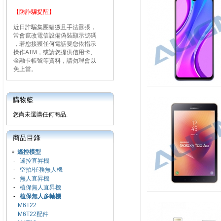
【防詐騙提醒】
近日詐騙集團猖獗且手法囂張，
常會竄改電信設備偽裝顯示號碼
，若您接獲任何電話要您依指示
操作ATM，或請您提供信用卡、
金融卡帳號等資料，請勿理會以
免上當。
購物籃
您尚未選購任何商品.
商品目錄
遙控模型
-
遙控直昇機
-
空拍/任務無人機
-
無人直昇機
-
植保無人直昇機
-
植保無人多軸機
M6T22
M6T22配件