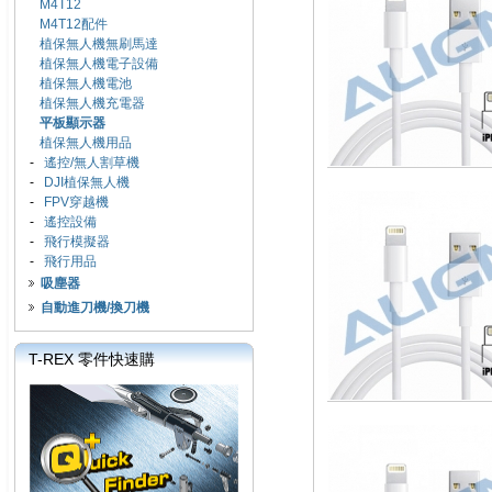
M4T12
M4T12配件
植保無人機無刷馬達
植保無人機電子設備
植保無人機電池
植保無人機充電器
平板顯示器
植保無人機用品
-
遙控/無人割草機
-
DJI植保無人機
-
FPV穿越機
-
遙控設備
-
飛行模擬器
-
飛行用品
吸塵器
自動進刀機/換刀機
T-REX 零件快速購