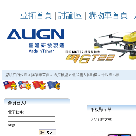
亞拓首頁
|
討論區
|
購物車首頁
|
您現在的位置 »
購物車首頁
»
遙控模型
»
植保無人多軸機
»
平板顯示器
會員登入!
平板顯示器
電子郵件:
商品排序方式
密碼: