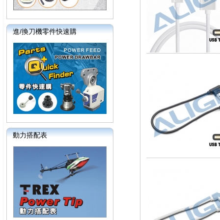
進/換刀機零件快速購
動力搭配表