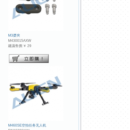
M3槳夾
M430015AXW
建議售價:￥ 29
M460SE空拍任务无人机