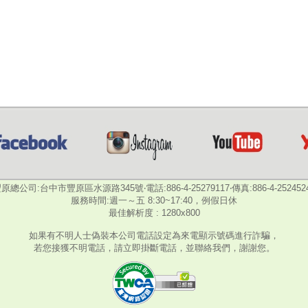
原總公司:台中市豐原區水源路345號‧電話:886-4-25279117‧傳真:886-4-252452
服務時間:週一～五 8:30~17:40，例假日休
最佳解析度 : 1280x800
如果有不明人士偽裝本公司電話設定為來電顯示號碼進行詐騙，
若您接獲不明電話，請立即掛斷電話，並聯絡我們，謝謝您。