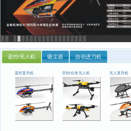
<
>
遥控/无人机
吸尘器
自动进刀机
遥控直升机
空拍/任务无人机
无人直升机