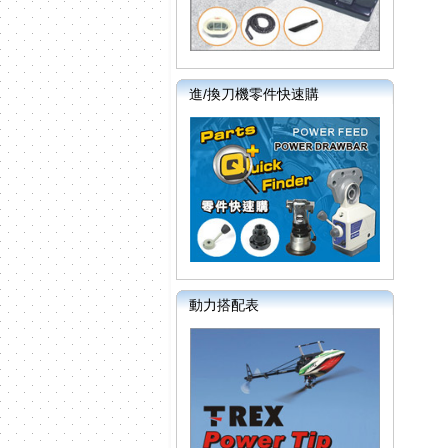
進/換刀機零件快速購
動力搭配表