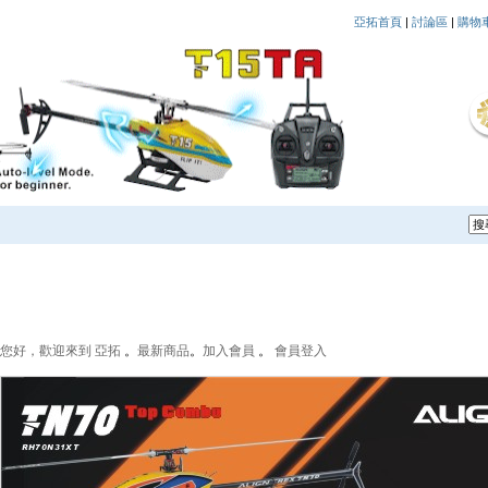
亞拓首頁
|
討論區
|
購物
您好，歡迎來到 亞拓
。
最新商品
。
加入會員
。
會員登入