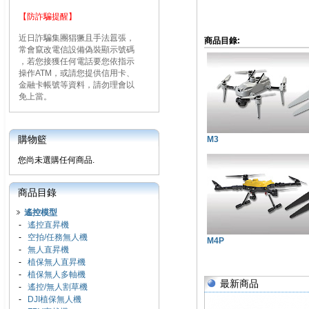
【防詐騙提醒】
近日詐騙集團猖獗且手法囂張，
商品目錄:
常會竄改電信設備偽裝顯示號碼
，若您接獲任何電話要您依指示
操作ATM，或請您提供信用卡、
金融卡帳號等資料，請勿理會以
免上當。
購物籃
M3
您尚未選購任何商品.
商品目錄
遙控模型
-
遙控直昇機
-
空拍/任務無人機
M4P
-
無人直昇機
-
植保無人直昇機
-
植保無人多軸機
最新商品
-
遙控/無人割草機
-
DJI植保無人機