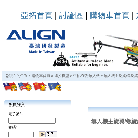
亞拓首頁
|
討論區
|
購物車首頁
|
您現在的位置 »
購物車首頁
»
遙控模型
»
空拍/任務無人機
»
無人機主旋翼/螺旋槳
會員登入!
電子郵件:
無人機主旋翼/螺旋
密碼: