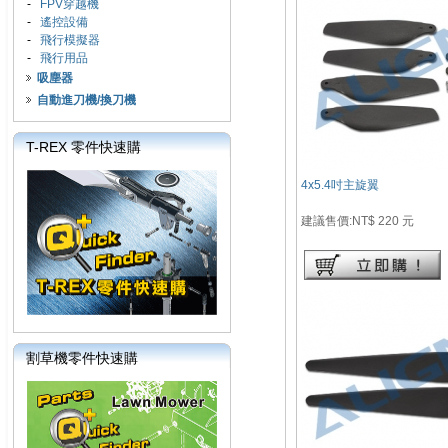
-
FPV穿越機
-
遙控設備
-
飛行模擬器
-
飛行用品
吸塵器
自動進刀機/換刀機
T-REX 零件快速購
4x5.4吋主旋翼
建議售價:NT$ 220 元
割草機零件快速購