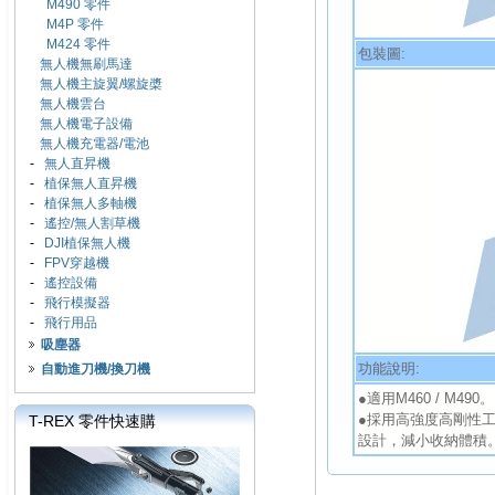
M490 零件
M4P 零件
M424 零件
包裝圖:
無人機無刷馬達
無人機主旋翼/螺旋槳
無人機雲台
無人機電子設備
無人機充電器/電池
-
無人直昇機
-
植保無人直昇機
-
植保無人多軸機
-
遙控/無人割草機
-
DJI植保無人機
-
FPV穿越機
-
遙控設備
-
飛行模擬器
-
飛行用品
吸塵器
功能說明:
自動進刀機/換刀機
●適用M460 / M490。
●採用高強度高剛性
T-REX 零件快速購
設計，減小收納體積