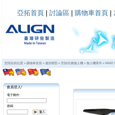
亞拓首頁
|
討論區
|
購物車首頁
|
您現在的位置 »
購物車首頁
»
遙控模型
»
空拍/任務無人機
»
無人機零件
»
M460
會員登入!
電子郵件:
密碼: