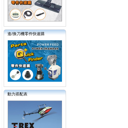
進/換刀機零件快速購
動力搭配表