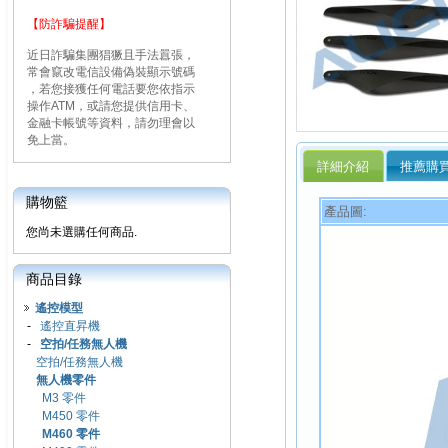
【防詐騙提醒】
近日詐騙集團猖獗且手法囂張，
常會竄改電信設備偽裝顯示號碼
，若您接獲任何電話要您依指示
操作ATM，或請您提供信用卡、
金融卡帳號等資料，請勿理會以
免上當。
詳細介紹
推薦購
購物籃
產品圖:
您尚未選購任何商品.
商品目錄
遙控模型
-
遙控直昇機
-
空拍/任務無人機
空拍/任務無人機
無人機零件
M3 零件
M450 零件
M460 零件