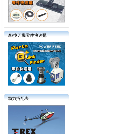
進/換刀機零件快速購
動力搭配表