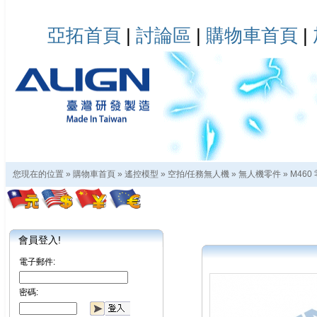
亞拓首頁
|
討論區
|
購物車首頁
|
您現在的位置 »
購物車首頁
»
遙控模型
»
空拍/任務無人機
»
無人機零件
»
M460
會員登入!
電子郵件:
密碼: