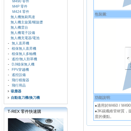
M490 零件
M4P 零件
M424 零件
包裝圖:
無人機無刷馬達
無人機主旋翼/螺旋槳
無人機雲台
無人機電子設備
無人機充電器/電池
-
無人直昇機
-
植保無人直昇機
-
植保無人多軸機
-
遙控/無人割草機
-
DJI植保無人機
-
FPV穿越機
-
遙控設備
-
飛行模擬器
-
飛行用品
吸塵器
功能說明:
自動進刀機/換刀機
●適用於M460 / M49
●3K碳纖維管材質
T-REX 零件快速購
度的優點。