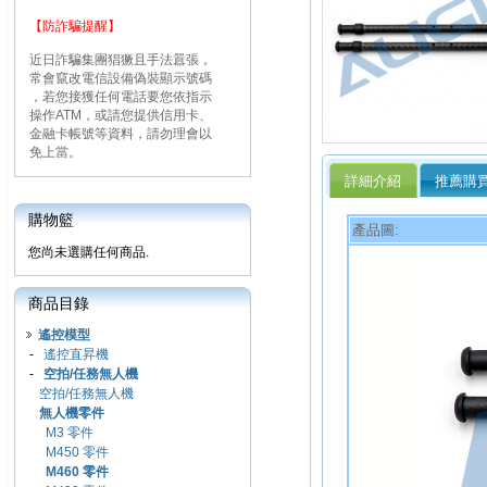
【防詐騙提醒】
近日詐騙集團猖獗且手法囂張，
常會竄改電信設備偽裝顯示號碼
，若您接獲任何電話要您依指示
操作ATM，或請您提供信用卡、
金融卡帳號等資料，請勿理會以
免上當。
詳細介紹
推薦購
購物籃
產品圖:
您尚未選購任何商品.
商品目錄
遙控模型
-
遙控直昇機
-
空拍/任務無人機
空拍/任務無人機
無人機零件
M3 零件
M450 零件
M460 零件