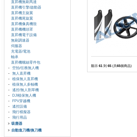
直昇機無刷馬達
直昇機引擎/啟動器
直昇機主旋翼
直昇機尾旋翼
直昇機像真機殼
直昇機機頭罩
直昇機電子設備
無刷調速器
伺服器
充電器/電池
軸承
直昇機螺絲零件包
顯示
61
到
65
(共
65
個商品)
-
空拍/任務無人機
-
無人直昇機
-
植保無人直昇機
-
植保無人多軸機
-
遙控/無人割草機
-
DJI植保無人機
-
FPV穿越機
-
遙控設備
-
飛行模擬器
-
飛行用品
吸塵器
自動進刀機/換刀機