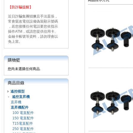
商品排序方式
【防詐騙提醒】
近日詐騙集團猖獗且手法囂張，
常會竄改電信設備偽裝顯示號碼
，若您接獲任何電話要您依指示
操作ATM，或請您提供信用卡、
金融卡帳號等資料，請勿理會以
免上當。
購物籃
您尚未選購任何商品.
商品目錄
遙控模型
-
遙控直昇機
直昇機
直昇機配件
100 電直配件
150 電直配件
T15電直配件
250 電直配件