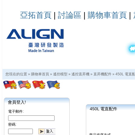
亞拓首頁
|
討論區
|
購物車首頁
|
您現在的位置 »
購物車首頁
»
遙控模型
»
遙控直昇機
»
直昇機配件
»
450L 電直
會員登入!
450L 電直配件
電子郵件:
密碼: