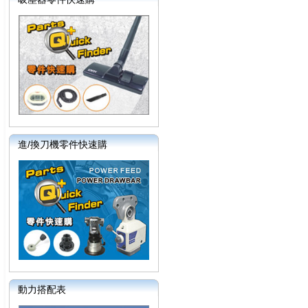
進/換刀機零件快速購
動力搭配表