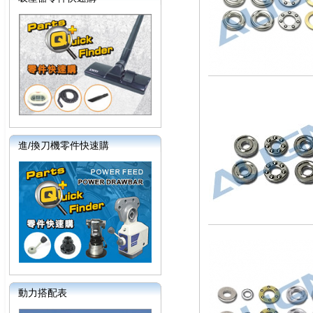
進/換刀機零件快速購
動力搭配表