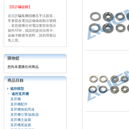
【防詐騙提醒】
近日詐騙集團猖獗且手法囂張，
常會竄改電信設備偽裝顯示號碼
，若您接獲任何電話要您依指示
操作ATM，或請您提供信用卡、
金融卡帳號等資料，請勿理會以
免上當。
購物籃
您尚未選購任何商品.
商品目錄
遙控模型
-
遙控直昇機
直昇機
直昇機配件
直昇機無刷馬達
直昇機引擎/啟動器
直昇機主旋翼
直昇機尾旋翼