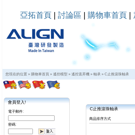
亞拓首頁
|
討論區
|
購物車首頁
|
您現在的位置 »
購物車首頁
»
遙控模型
»
遙控直昇機
»
軸承
»
C止推滾珠軸承
會員登入!
C止推滾珠軸承
電子郵件:
商品排序方式
密碼: