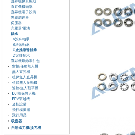
直昇機像真機殼
直昇機機頭罩
直昇機電子設備
無刷調速器
伺服器
充電器/電池
軸承
A滾珠軸承
B法藍軸承
C止推滾珠軸承
D滾針軸承
直昇機螺絲零件包
-
空拍/任務無人機
-
無人直昇機
-
植保無人直昇機
-
植保無人多軸機
-
遙控/無人割草機
-
DJI植保無人機
-
FPV穿越機
-
遙控設備
-
飛行模擬器
-
飛行用品
吸塵器
自動進刀機/換刀機