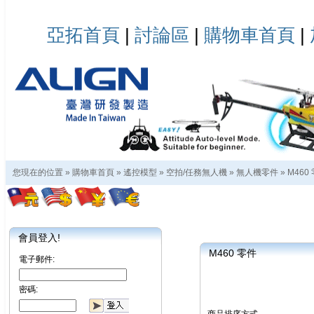
亞拓首頁
|
討論區
|
購物車首頁
|
您現在的位置 »
購物車首頁
»
遙控模型
»
空拍/任務無人機
»
無人機零件
»
M460
會員登入!
M460 零件
電子郵件:
密碼: