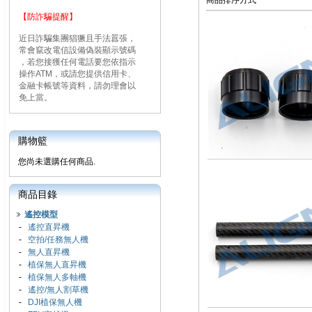
商品排序方式
【防詐騙提醒】
近日詐騙集團猖獗且手法囂張，
常會竄改電信設備偽裝顯示號碼
，若您接獲任何電話要您依指示
操作ATM，或請您提供信用卡、
金融卡帳號等資料，請勿理會以
免上當。
購物籃
您尚未選購任何商品.
商品目錄
遙控模型
-
遙控直昇機
-
空拍/任務無人機
-
無人直昇機
-
植保無人直昇機
-
植保無人多軸機
-
遙控/無人割草機
-
DJI植保無人機