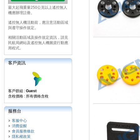
最大起飛重量250公克以上遙控無人
機應辦理註冊。
遙控無人機活動前，應注意活動區域
與遵守操作規定。
相關活動區域及操作規定資訊，請見
民航局網站及遙控無人機圖資行動應
用程式。
客戶資訊
客戶群組 :
Guest
含稅價格 : 所有價格含稅
服務台
客服中心
消費提醒
會員服務條款
隱私權政策