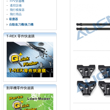
-
FPV穿越機
-
遙控設備
-
飛行模擬器
-
飛行用品
吸塵器
自動進刀機/換刀機
T-REX 零件快速購
割草機零件快速購