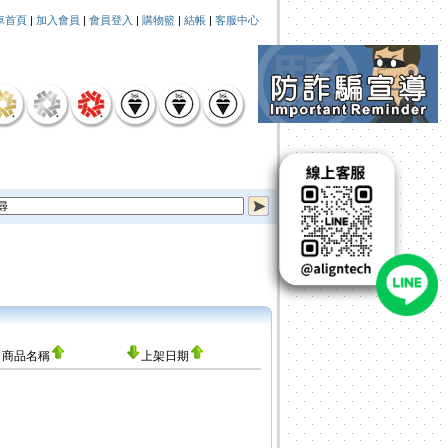
車首頁
|
加入會員
|
會員登入
|
購物籃
|
結帳
|
客服中心
商品名稱
上架日期