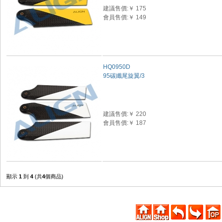
建議售價:￥ 175
會員售價:￥ 149
HQ0950D
95碳纖尾旋翼/3
建議售價:￥ 220
會員售價:￥ 187
顯示
1
到
4
(共
4
個商品)