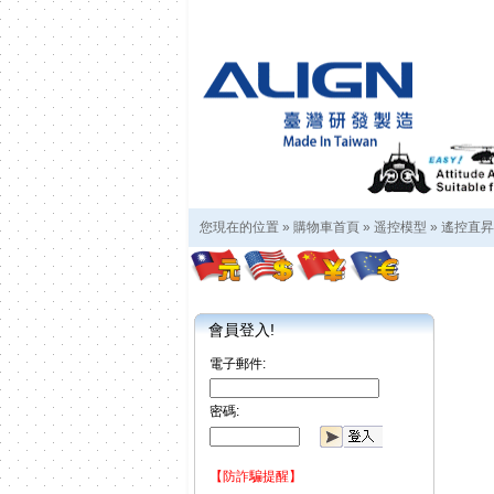
您現在的位置 »
購物車首頁
»
遥控模型
»
遙控直昇
會員登入!
電子郵件:
密碼:
【防詐騙提醒】