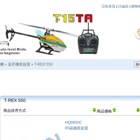
亞拓首頁
|
討論區
|
購物
機
»
直昇機尾旋翼
»
T-REX 550
T-REX 550
商品排序方式
商品價格
HQ0850C
85碳纖尾旋翼