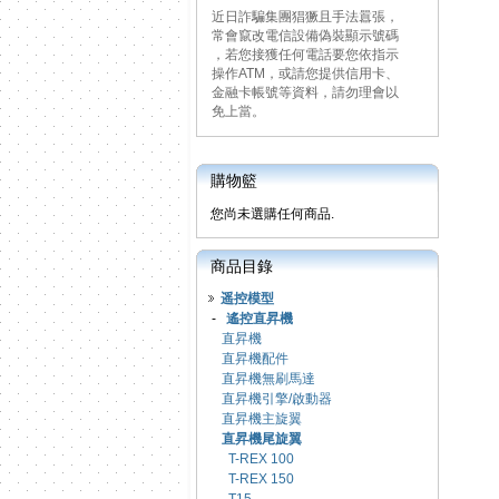
近日詐騙集團猖獗且手法囂張，
常會竄改電信設備偽裝顯示號碼
，若您接獲任何電話要您依指示
操作ATM，或請您提供信用卡、
金融卡帳號等資料，請勿理會以
免上當。
購物籃
您尚未選購任何商品.
商品目錄
遥控模型
-
遙控直昇機
直昇機
直昇機配件
直昇機無刷馬達
直昇機引擎/啟動器
直昇機主旋翼
直昇機尾旋翼
T-REX 100
T-REX 150