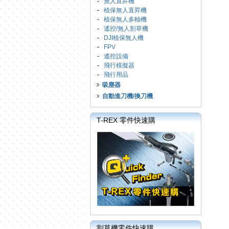
-
無人直昇機
-
植保無人直昇機
-
植保無人多軸機
-
遙控/無人割草機
-
DJI植保無人機
-
FPV
-
遙控設備
-
飛行模擬器
-
飛行用品
吸塵器
自動進刀機/換刀機
T-REX 零件快速購
割草機零件快速購