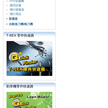
-
FPV穿越機
-
遙控設備
-
飛行模擬器
-
飛行用品
吸塵器
自動進刀機/換刀機
T-REX 零件快速購
割草機零件快速購