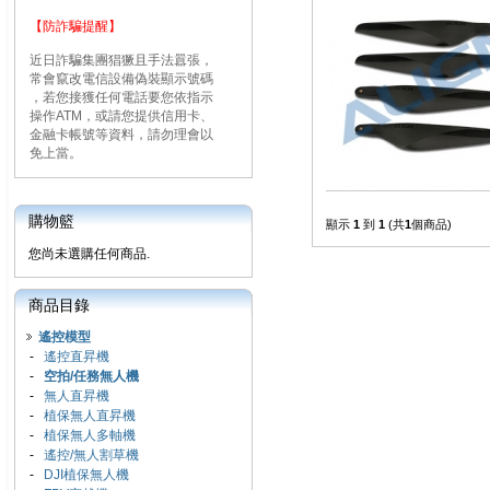
【防詐騙提醒】
近日詐騙集團猖獗且手法囂張，
常會竄改電信設備偽裝顯示號碼
，若您接獲任何電話要您依指示
操作ATM，或請您提供信用卡、
金融卡帳號等資料，請勿理會以
免上當。
購物籃
顯示
1
到
1
(共
1
個商品)
您尚未選購任何商品.
商品目錄
遙控模型
-
遙控直昇機
-
空拍/任務無人機
-
無人直昇機
-
植保無人直昇機
-
植保無人多軸機
-
遙控/無人割草機
-
DJI植保無人機