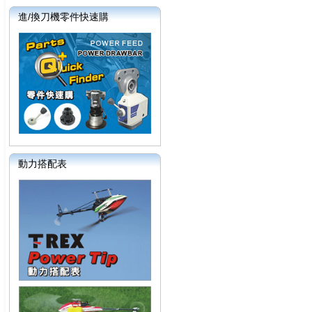
進/換刀機零件快速購
動力搭配表