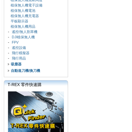
植保無人機無刷馬達
植保無人機電子設備
植保無人機電池
植保無人機充電器
平板顯示器
植保無人機用品
-
遙控/無人割草機
-
DJI植保無人機
-
FPV
-
遙控設備
-
飛行模擬器
-
飛行用品
吸塵器
自動進刀機/換刀機
T-REX 零件快速購