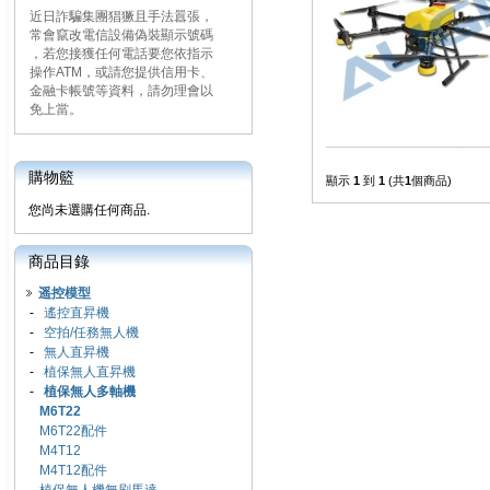
近日詐騙集團猖獗且手法囂張，
常會竄改電信設備偽裝顯示號碼
，若您接獲任何電話要您依指示
操作ATM，或請您提供信用卡、
金融卡帳號等資料，請勿理會以
免上當。
購物籃
顯示
1
到
1
(共
1
個商品)
您尚未選購任何商品.
商品目錄
遥控模型
-
遙控直昇機
-
空拍/任務無人機
-
無人直昇機
-
植保無人直昇機
-
植保無人多軸機
M6T22
M6T22配件
M4T12
M4T12配件