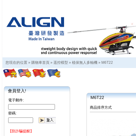
您現在的位置 »
購物車首頁
»
遥控模型
»
植保無人多軸機
»
M6T22
會員登入!
M6T22
電子郵件:
商品排序方式
密碼:
【防詐騙提醒】