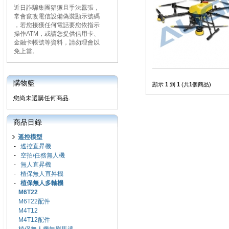
近日詐騙集團猖獗且手法囂張，
常會竄改電信設備偽裝顯示號碼
，若您接獲任何電話要您依指示
操作ATM，或請您提供信用卡、
金融卡帳號等資料，請勿理會以
免上當。
購物籃
顯示
1
到
1
(共
1
個商品)
您尚未選購任何商品.
商品目錄
遥控模型
-
遙控直昇機
-
空拍/任務無人機
-
無人直昇機
-
植保無人直昇機
-
植保無人多軸機
M6T22
M6T22配件
M4T12
M4T12配件