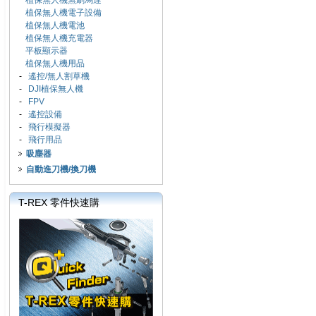
植保無人機無刷馬達
植保無人機電子設備
植保無人機電池
植保無人機充電器
平板顯示器
植保無人機用品
-
遙控/無人割草機
-
DJI植保無人機
-
FPV
-
遙控設備
-
飛行模擬器
-
飛行用品
吸塵器
自動進刀機/換刀機
T-REX 零件快速購