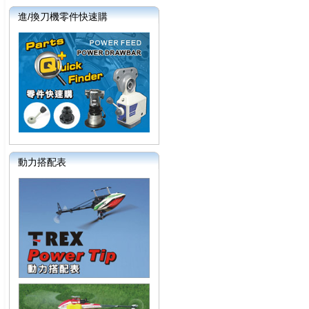
進/換刀機零件快速購
動力搭配表