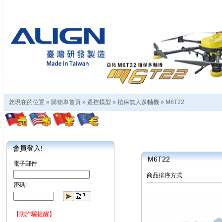
您現在的位置 »
購物車首頁
»
遥控模型
»
植保無人多軸機
»
M6T22
會員登入!
M6T22
電子郵件:
商品排序方式
密碼:
【防詐騙提醒】