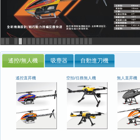
<
>
遙控/無人機
吸塵器
自動進刀機
遙控直昇機
空拍/任務無人機
無人直昇機