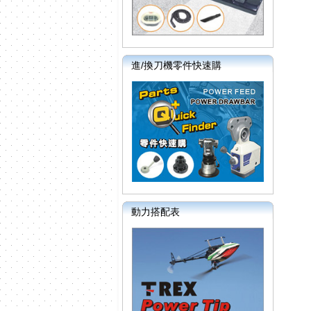
進/換刀機零件快速購
動力搭配表