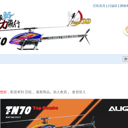
亞拓首頁
|
討論區
|
購物
您好
，歡迎來到 亞拓
。
最新商品
。
加入會員
。
會員登入