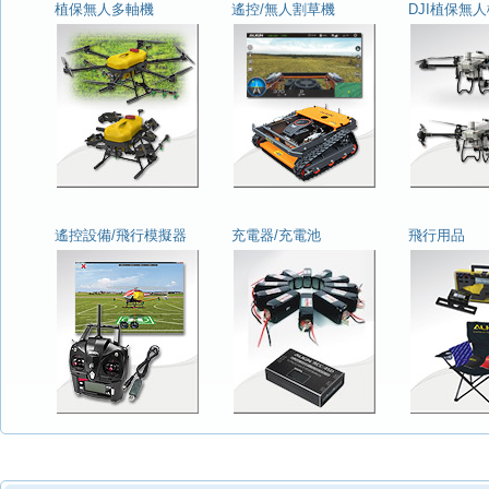
植保無人多軸機
遙控/無人割草機
DJI植保無
遙控設備/飛行模擬器
充電器/充電池
飛行用品