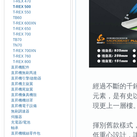
T-REX 470
T-REX 500
T-REX 550
TB60
T-REX 600XN
T-REX 650
T-REX 700
TB70
TN70
T-REX 700XN
T-REX 760
T-REX 800
直昇機配件
直昇機無刷馬達
直昇機引擎/啟動器
直昇機主旋翼
經過不斷的千錘
直昇機尾旋翼
元素，是有史以
直昇機像真機殼
直昇機機頭罩
現更上一層樓
直昇機電子設備
無刷調速器
伺服器
充電器/電池
揮別舊款樣式，T
軸承
直昇機螺絲零件包
低重心設計，