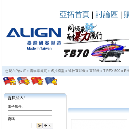
亞拓首頁
|
討論區
|
您現在的位置 »
購物車首頁
»
遙控模型
»
遙控直昇機
»
直昇機
»
T-REX 500
»
RH
會員登入!
電子郵件:
密碼: