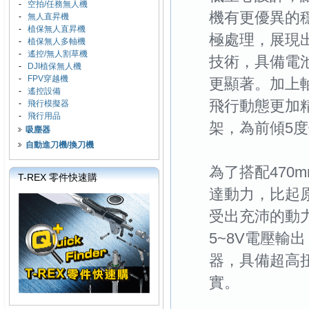
-
空拍/任務無人機
機有更優異的
-
無人直昇機
-
植保無人直昇機
極處理，展現
-
植保無人多軸機
-
遙控/無人割草機
技術，具備電
-
DJI植保無人機
-
FPV穿越機
更顯著。加上
-
遙控設備
飛行動態更加
-
飛行模擬器
-
飛行用品
架，為前傾5
吸塵器
自動進刀機/換刀機
為了搭配470m
T-REX 零件快速購
達動力，比起原本
受出充沛的動力
5~8V電壓輸出
器，具備超高
實。