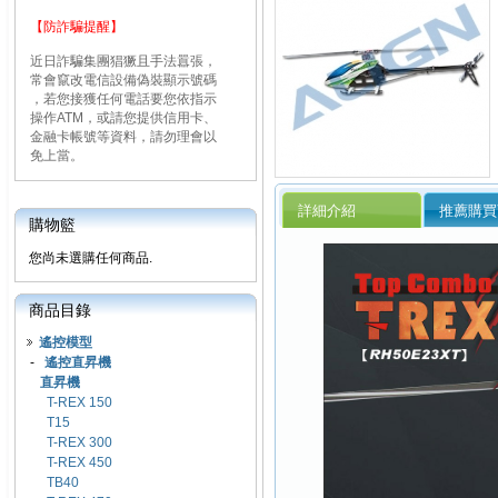
【防詐騙提醒】
近日詐騙集團猖獗且手法囂張，
常會竄改電信設備偽裝顯示號碼
，若您接獲任何電話要您依指示
操作ATM，或請您提供信用卡、
金融卡帳號等資料，請勿理會以
免上當。
詳細介紹
推薦購買
購物籃
您尚未選購任何商品.
商品目錄
遙控模型
-
遙控直昇機
直昇機
T-REX 150
T15
T-REX 300
T-REX 450
TB40