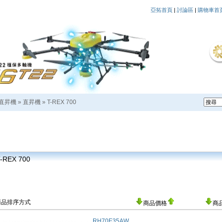
亞拓首頁
|
討論區
|
購物車首
直昇機
»
直昇機
»
T-REX 700
-REX 700
商品排序方式
商品價格
商
RH70E35AW