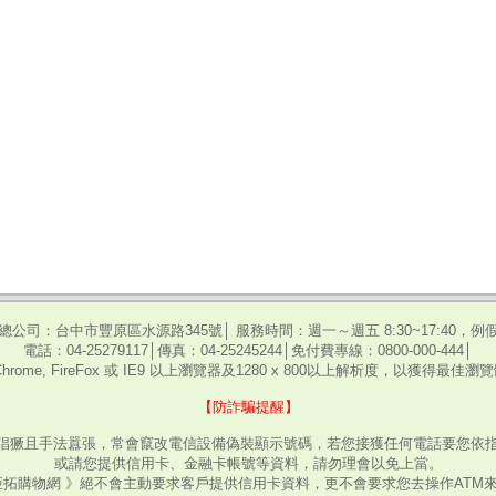
總公司：台中市豐原區水源路345號│ 服務時間：週一～週五 8:30~17:40，例
電話：04-25279117│傳真：04-25245244│免付費專線：0800-000-444│
hrome, FireFox 或 IE9 以上瀏覽器及1280 x 800以上解析度，以獲得最佳
【防詐騙提醒】
猖獗且手法囂張，常會竄改電信設備偽裝顯示號碼，若您接獲任何電話要您依指
或請您提供信用卡、金融卡帳號等資料，請勿理會以免上當。
亞拓購物網 》絕不會主動要求客戶提供信用卡資料，更不會要求您去操作ATM