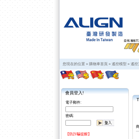
您現在的位置 »
購物車首頁
»
遙控模型
»
遙控
會員登入!
T
電子郵件:
密碼:
【防詐騙提醒】