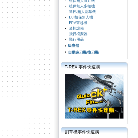
-
植保無人直昇機
-
植保無人多軸機
-
遙控/無人割草機
-
DJI植保無人機
-
FPV穿越機
-
遙控設備
-
飛行模擬器
-
飛行用品
吸塵器
自動進刀機/換刀機
T-REX 零件快速購
割草機零件快速購