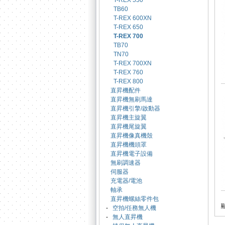
T-REX 550
TB60
T-REX 600XN
T-REX 650
T-REX 700
TB70
TN70
T-REX 700XN
T-REX 760
T-REX 800
直昇機配件
直昇機無刷馬達
直昇機引擎/啟動器
直昇機主旋翼
直昇機尾旋翼
直昇機像真機殼
直昇機機頭罩
直昇機電子設備
無刷調速器
伺服器
充電器/電池
軸承
直昇機螺絲零件包
-
空拍/任務無人機
-
無人直昇機