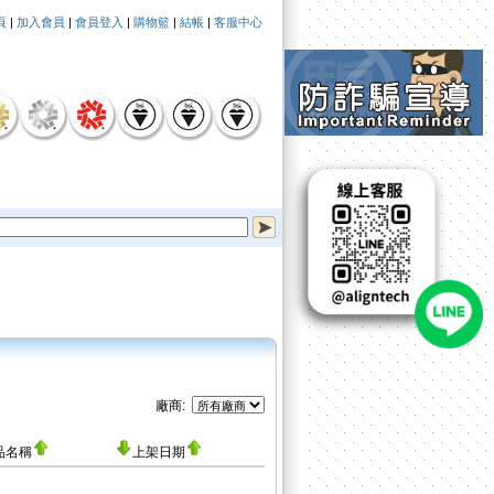
頁
|
加入會員
|
會員登入
|
購物籃
|
結帳
|
客服中心
廠商:
品名稱
上架日期