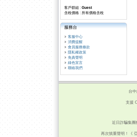
客戶群組 :
Guest
含稅價格 : 所有價格含稅
服務台
客服中心
消費提醒
會員服務條款
隱私權政策
免責聲明
綠色宣言
聯絡我們
台中
支援 C
近日詐騙集團
再次慎重聲明！《 