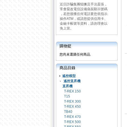
近日詐騙集團猖獗且手法囂張，
常會竄改電信設備偽裝顯示號碼
，若您接獲任何電話要您依指示
操作ATM，或請您提供信用卡、
金融卡帳號等資料，請勿理會以
免上當。
購物籃
您尚未選購任何商品.
商品目錄
遙控模型
-
遙控直昇機
直昇機
T-REX 150
T15
T-REX 300
T-REX 450
TB40
T-REX 470
T-REX 500