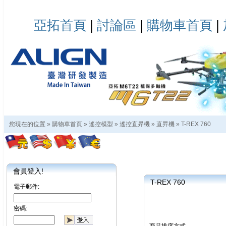
亞拓首頁
|
討論區
|
購物車首頁
|
您現在的位置 »
購物車首頁
»
遙控模型
»
遙控直昇機
»
直昇機
»
T-REX 760
會員登入!
T-REX 760
電子郵件:
密碼: