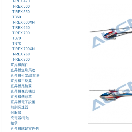
T-REX 470
T-REX 500
T-REX 550
TB60
T-REX 600XN
T-REX 650
T-REX 700
TB70
TN70
T-REX 700XN
T-REX 760
T-REX 800
直昇機配件
直昇機無刷馬達
直昇機引擎/啟動器
直昇機主旋翼
直昇機尾旋翼
直昇機像真機殼
直昇機機頭罩
直昇機電子設備
無刷調速器
伺服器
充電器/電池
軸承
直昇機螺絲零件包