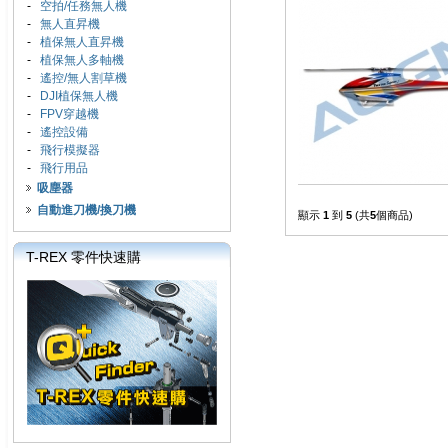
-
空拍/任務無人機
-
無人直昇機
-
植保無人直昇機
-
植保無人多軸機
-
遙控/無人割草機
-
DJI植保無人機
-
FPV穿越機
-
遙控設備
-
飛行模擬器
-
飛行用品
吸塵器
自動進刀機/換刀機
顯示
1
到
5
(共
5
個商品)
T-REX 零件快速購