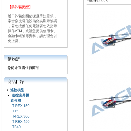
商品排序方式
【防詐騙提醒】
近日詐騙集團猖獗且手法囂張，
常會竄改電信設備偽裝顯示號碼
，若您接獲任何電話要您依指示
操作ATM，或請您提供信用卡、
金融卡帳號等資料，請勿理會以
免上當。
購物籃
您尚未選購任何商品.
商品目錄
遙控模型
-
遙控直昇機
直昇機
T-REX 150
T15
T-REX 300
T-REX 450
TB40