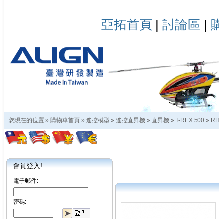
亞拓首頁
|
討論區
|
您現在的位置 »
購物車首頁
»
遙控模型
»
遙控直昇機
»
直昇機
»
T-REX 500
»
RH
會員登入!
電子郵件:
密碼: