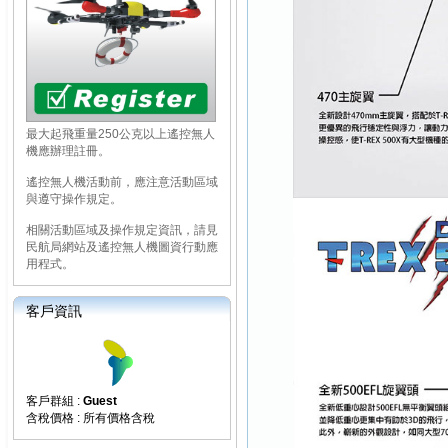
最大起飛重量250公克以上遙控無人
機應辦理註冊。
遙控無人機活動前，應注意活動區域
與遵守操作規定。
相關活動區域及操作規定資訊，請見
民航局網站及遙控無人機圖資行動應
用程式。
客戶資訊
客戶群組 :
Guest
含稅價格 : 所有價格含稅