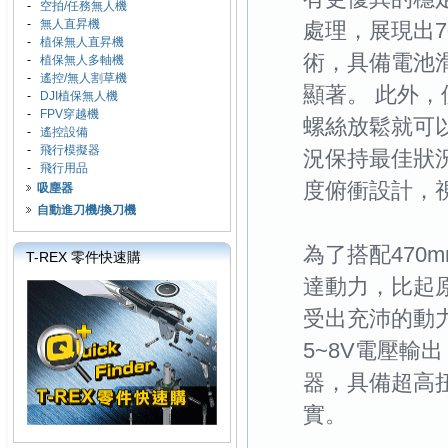
-
空拍/任務無人機
-
無人直昇機
處理，展現出
-
植保無人直昇機
術，具備電池
-
植保無人多軸機
-
遙控/無人割草機
顯著。 此外
-
DJI植保無人機
-
FPV穿越機
螺絲放鬆就可
-
遙控設備
-
飛行模擬器
況保持最佳狀
-
飛行用品
度俯衝設計，
吸塵器
自動進刀機/換刀機
為了搭配470m
T-REX 零件快速購
達動力，比起原本
受出充沛的動力
5~8V電壓輸出
器，具備超高
實。