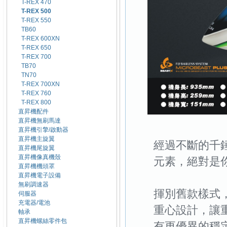
T-REX 470
T-REX 500
T-REX 550
TB60
T-REX 600XN
T-REX 650
T-REX 700
TB70
TN70
T-REX 700XN
T-REX 760
T-REX 800
直昇機配件
直昇機無刷馬達
直昇機引擎/啟動器
直昇機主旋翼
經過不斷的千錘
直昇機尾旋翼
直昇機像真機殼
元素，絕對是你
直昇機機頭罩
直昇機電子設備
無刷調速器
揮別舊款樣式，T
伺服器
充電器/電池
重心設計，讓
軸承
直昇機螺絲零件包
有更優異的穩