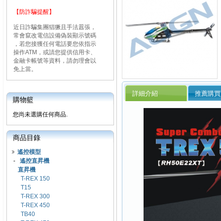
【防詐騙提醒】
近日詐騙集團猖獗且手法囂張，
常會竄改電信設備偽裝顯示號碼
，若您接獲任何電話要您依指示
操作ATM，或請您提供信用卡、
金融卡帳號等資料，請勿理會以
免上當。
詳細介紹
推薦購買
購物籃
您尚未選購任何商品.
商品目錄
遙控模型
-
遙控直昇機
直昇機
T-REX 150
T15
T-REX 300
T-REX 450
TB40