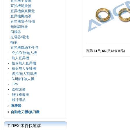
直昇機主旋翼
直昇機尾旋翼
直昇機像真機殼
直昇機機頭罩
直昇機電子設備
無刷調速器
伺服器
充電器/電池
軸承
直昇機螺絲零件包
顯示
61
到
65
(共
65
個商品)
-
空拍/任務無人機
-
無人直昇機
-
植保無人直昇機
-
植保無人多軸機
-
遙控/無人割草機
-
DJI植保無人機
-
FPV
-
遙控設備
-
飛行模擬器
-
飛行用品
吸塵器
自動進刀機/換刀機
T-REX 零件快速購