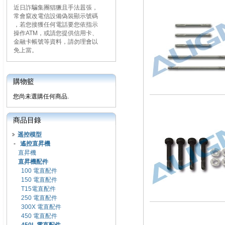
近日詐騙集團猖獗且手法囂張，
常會竄改電信設備偽裝顯示號碼
，若您接獲任何電話要您依指示
操作ATM，或請您提供信用卡、
金融卡帳號等資料，請勿理會以
免上當。
購物籃
您尚未選購任何商品.
商品目錄
遥控模型
-
遙控直昇機
直昇機
直昇機配件
100 電直配件
150 電直配件
T15電直配件
250 電直配件
300X 電直配件
450 電直配件