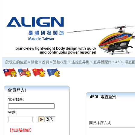
您現在的位置 »
購物車首頁
»
遥控模型
»
遙控直昇機
»
直昇機配件
»
450L 電直
會員登入!
450L 電直配件
電子郵件:
密碼:
商品排序方式
【防詐騙提醒】