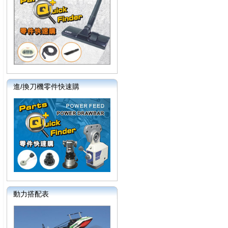
進/換刀機零件快速購
動力搭配表