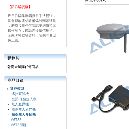
商品排序方式
【防詐騙提醒】
近日詐騙集團猖獗且手法囂張，
常會竄改電信設備偽裝顯示號碼
，若您接獲任何電話要您依指示
操作ATM，或請您提供信用卡、
金融卡帳號等資料，請勿理會以
免上當。
購物籃
您尚未選購任何商品.
商品目錄
遙控模型
-
遙控直昇機
-
空拍/任務無人機
-
無人直昇機
-
植保無人直昇機
-
植保無人多軸機
M6T22
M6T22配件