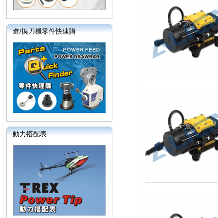
進/換刀機零件快速購
動力搭配表