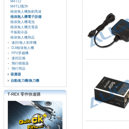
M4T12
M4T12配件
植保無人機無刷馬達
植保無人機電子設備
植保無人機電池
植保無人機充電器
平板顯示器
植保無人機用品
-
遙控/無人割草機
-
DJI植保無人機
-
FPV穿越機
-
遙控設備
-
飛行模擬器
-
飛行用品
吸塵器
自動進刀機/換刀機
T-REX 零件快速購