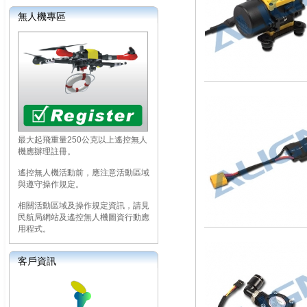
無人機專區
最大起飛重量250公克以上遙控無人
機應辦理註冊。
遙控無人機活動前，應注意活動區域
與遵守操作規定。
相關活動區域及操作規定資訊，請見
民航局網站及遙控無人機圖資行動應
用程式。
客戶資訊