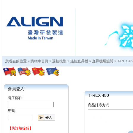
您現在的位置 »
購物車首頁
»
遥控模型
»
遙控直昇機
»
直昇機尾旋翼
»
T-REX 45
會員登入!
T-REX 450
電子郵件:
商品排序方式
密碼:
【防詐騙提醒】