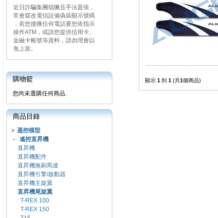
近日詐騙集團猖獗且手法囂張，
常會竄改電信設備偽裝顯示號碼
，若您接獲任何電話要您依指示
操作ATM，或請您提供信用卡、
金融卡帳號等資料，請勿理會以
免上當。
購物籃
顯示
1
到
1
(共
1
個商品)
您尚未選購任何商品.
商品目錄
遥控模型
-
遙控直昇機
直昇機
直昇機配件
直昇機無刷馬達
直昇機引擎/啟動器
直昇機主旋翼
直昇機尾旋翼
T-REX 100
T-REX 150