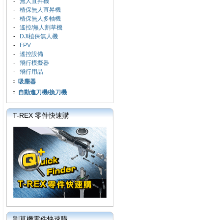
-
無人直昇機
-
植保無人直昇機
-
植保無人多軸機
-
遙控/無人割草機
-
DJI植保無人機
-
FPV
-
遙控設備
-
飛行模擬器
-
飛行用品
吸塵器
自動進刀機/換刀機
T-REX 零件快速購
割草機零件快速購