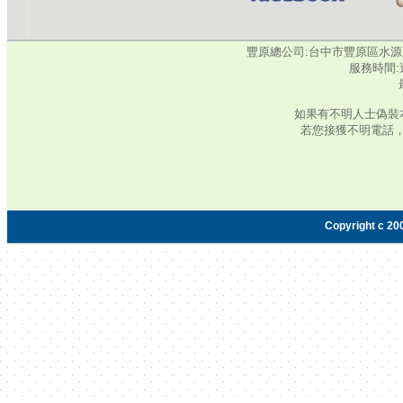
豐原總公司:台中市豐原區水源路345號‧
服務時間:週
如果有不明人士偽裝
若您接獲不明電話
Copyright c 