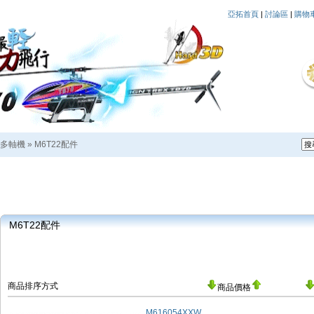
亞拓首頁
|
討論區
|
購物
多軸機
»
M6T22配件
M6T22配件
商品排序方式
商品價格
M616054XXW