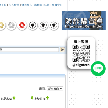
車首頁
|
加入會員
|
會員登入
|
購物籃
|
結帳
|
客服中心
廠商:
商品名稱
上架日期