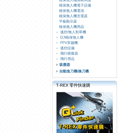
植保無人機無刷馬達
植保無人機電子設備
植保無人機電池
植保無人機充電器
平板顯示器
植保無人機用品
-
遙控/無人割草機
-
DJI植保無人機
-
FPV穿越機
-
遙控設備
-
飛行模擬器
-
飛行用品
吸塵器
自動進刀機/換刀機
T-REX 零件快速購