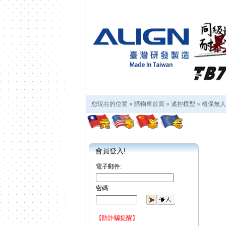
您現在的位置 »
購物車首頁
»
遙控模型
»
植保無人
會員登入!
電子郵件:
密碼:
【防詐騙提醒】