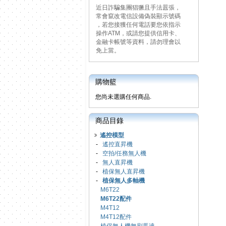
近日詐騙集團猖獗且手法囂張，
常會竄改電信設備偽裝顯示號碼
，若您接獲任何電話要您依指示
操作ATM，或請您提供信用卡、
金融卡帳號等資料，請勿理會以
免上當。
購物籃
您尚未選購任何商品.
商品目錄
遙控模型
-
遙控直昇機
-
空拍/任務無人機
-
無人直昇機
-
植保無人直昇機
-
植保無人多軸機
M6T22
M6T22配件
M4T12
M4T12配件