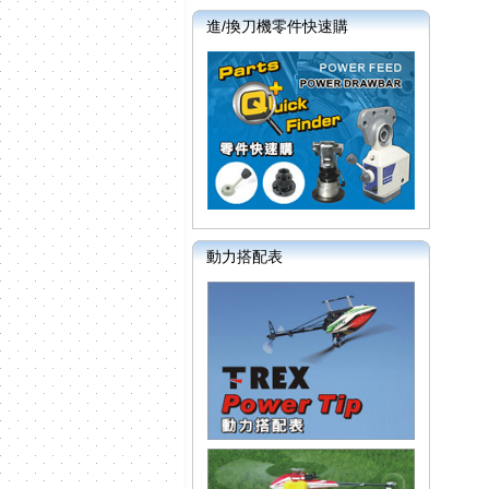
進/換刀機零件快速購
動力搭配表