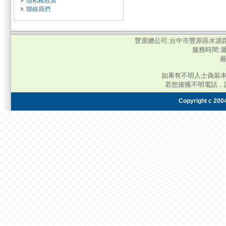
隱私權政策
聯絡我們
豐原總公司:台中市豐原區水源路345號‧電
服務時間:週
最
如果有不明人士偽裝
若您接獲不明電話，
Copyright c 2