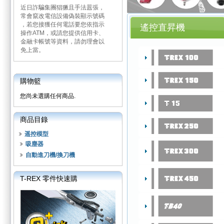
近日詐騙集團猖獗且手法囂張，
常會竄改電信設備偽裝顯示號碼
，若您接獲任何電話要您依指示
遙控直昇機
操作ATM，或請您提供信用卡、
金融卡帳號等資料，請勿理會以
免上當。
購物籃
您尚未選購任何商品.
商品目錄
遥控模型
吸塵器
自動進刀機/換刀機
T-REX 零件快速購