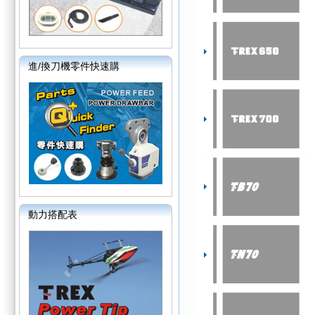
進/換刀機零件快速購
動力搭配表