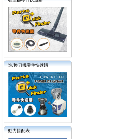
進/換刀機零件快速購
動力搭配表