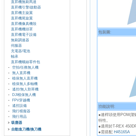
直昇機無刷馬達
直昇機引擎/啟動器
直昇機主旋翼
直昇機尾旋翼
直昇機像真機殼
直昇機機頭罩
包裝圖:
直昇機電子設備
無刷調速器
伺服器
充電器/電池
軸承
直昇機螺絲零件包
-
空拍/任務無人機
-
無人直昇機
-
植保無人直昇機
-
植保無人多軸機
-
遙控/無人割草機
-
DJI植保無人機
-
FPV穿越機
-
遙控設備
功能說明:
-
飛行模擬器
●連桿頭使用POM(
-
飛行用品
特性。
吸塵器
●適用於T-REX 450DF
自動進刀機/換刀機
●需搭配
H45165A