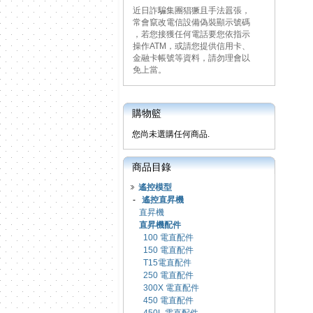
近日詐騙集團猖獗且手法囂張，
常會竄改電信設備偽裝顯示號碼
，若您接獲任何電話要您依指示
操作ATM，或請您提供信用卡、
金融卡帳號等資料，請勿理會以
免上當。
購物籃
您尚未選購任何商品.
商品目錄
遙控模型
-
遙控直昇機
直昇機
直昇機配件
100 電直配件
150 電直配件
T15電直配件
250 電直配件
300X 電直配件
450 電直配件