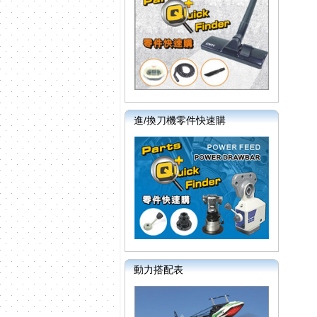
進/換刀機零件快速購
動力搭配表