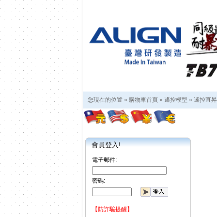
您現在的位置 »
購物車首頁
»
遙控模型
»
遙控直昇
會員登入!
電子郵件:
密碼:
【防詐騙提醒】