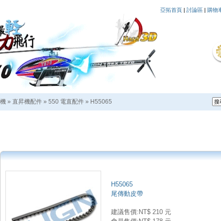
亞拓首頁
|
討論區
|
購物
機
»
直昇機配件
»
550 電直配件
»
H55065
H55065
尾傳動皮帶
建議售價:NT$ 210 元