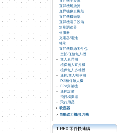
直昇機主旋翼
直昇機尾旋翼
直昇機像真機殼
直昇機機頭罩
直昇機電子設備
無刷調速器
伺服器
充電器/電池
軸承
直昇機螺絲零件包
-
空拍/任務無人機
-
無人直昇機
-
植保無人直昇機
-
植保無人多軸機
-
遙控/無人割草機
-
DJI植保無人機
-
FPV穿越機
-
遙控設備
-
飛行模擬器
-
飛行用品
吸塵器
自動進刀機/換刀機
T-REX 零件快速購