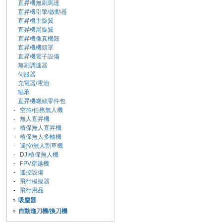
直昇機無刷馬達
直昇機引擎/啟動器
直昇機主旋翼
直昇機尾旋翼
直昇機像真機殼
直昇機機頭罩
直昇機電子設備
無刷調速器
伺服器
充電器/電池
軸承
直昇機螺絲零件包
-
空拍/任務無人機
-
無人直昇機
-
植保無人直昇機
-
植保無人多軸機
-
遙控/無人割草機
-
DJI植保無人機
-
FPV穿越機
-
遙控設備
-
飛行模擬器
-
飛行用品
吸塵器
自動進刀機/換刀機