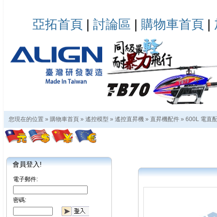
亞拓首頁
|
討論區
|
購物車首頁
|
您現在的位置 »
購物車首頁
»
遙控模型
»
遙控直昇機
»
直昇機配件
»
600L 電直
會員登入!
電子郵件:
密碼: