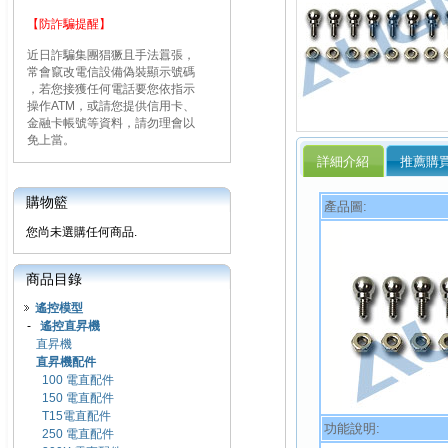
【防詐騙提醒】
近日詐騙集團猖獗且手法囂張，
常會竄改電信設備偽裝顯示號碼
，若您接獲任何電話要您依指示
操作ATM，或請您提供信用卡、
金融卡帳號等資料，請勿理會以
免上當。
詳細介紹
推薦購
購物籃
產品圖:
您尚未選購任何商品.
商品目錄
遙控模型
-
遙控直昇機
直昇機
直昇機配件
100 電直配件
150 電直配件
T15電直配件
功能說明:
250 電直配件