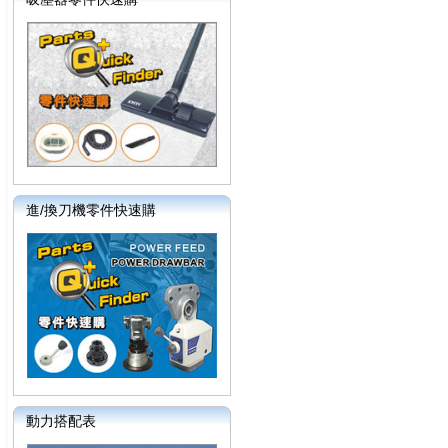
進/換刀機零件快速購
動力搭配表