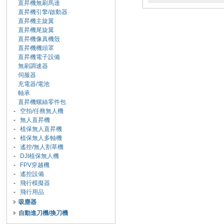
直昇機無刷馬達
直昇機引擎/啟動器
直昇機主旋翼
直昇機尾旋翼
直昇機像真機殼
直昇機機頭罩
直昇機電子設備
無刷調速器
伺服器
充電器/電池
軸承
直昇機螺絲零件包
-
空拍/任務無人機
-
無人直昇機
-
植保無人直昇機
-
植保無人多軸機
-
遙控/無人割草機
-
DJI植保無人機
-
FPV穿越機
-
遙控設備
-
飛行模擬器
-
飛行用品
吸塵器
自動進刀機/換刀機