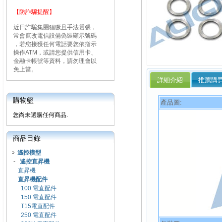
【防詐騙提醒】
近日詐騙集團猖獗且手法囂張，
常會竄改電信設備偽裝顯示號碼
，若您接獲任何電話要您依指示
操作ATM，或請您提供信用卡、
金融卡帳號等資料，請勿理會以
免上當。
詳細介紹
推薦購
購物籃
產品圖:
您尚未選購任何商品.
商品目錄
遙控模型
-
遙控直昇機
直昇機
直昇機配件
100 電直配件
150 電直配件
T15電直配件
250 電直配件