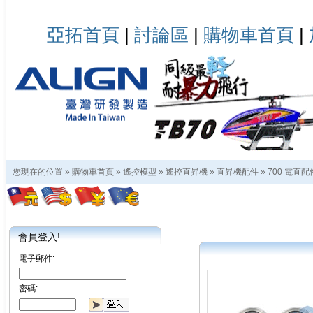
亞拓首頁
|
討論區
|
購物車首頁
|
您現在的位置 »
購物車首頁
»
遙控模型
»
遙控直昇機
»
直昇機配件
»
700 電直配
會員登入!
電子郵件:
密碼: