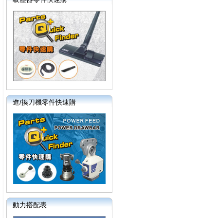
進/換刀機零件快速購
動力搭配表