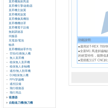
直昇機無刷馬達
直昇機引擎/啟動器
直昇機主旋翼
直昇機尾旋翼
直昇機像真機殼
直昇機機頭罩
直昇機電子設備
無刷調速器
伺服器
功能說明:
充電器/電池
軸承
●適用於T-REX 700/8
直昇機螺絲零件包
●全新M1 馬達斜齒
-
空拍/任務無人機
的材質特性，能降低
-
無人直昇機
●需搭配112T CNC
-
植保無人直昇機
-
植保無人多軸機
-
遙控/無人割草機
-
DJI植保無人機
-
FPV穿越機
-
遙控設備
-
飛行模擬器
-
飛行用品
吸塵器
自動進刀機/換刀機