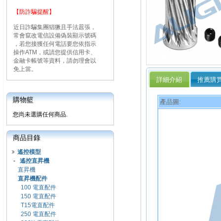
【防詐騙提醒】
近日詐騙集團猖獗且手法囂張，
常會竄改電信設備偽裝顯示號碼
，若您接獲任何電話要您依指示
操作ATM，或請您提供信用卡、
金融卡帳號等資料，請勿理會以
免上當。
詳細介紹
推薦購
購物籃
產品圖:
您尚未選購任何商品.
商品目錄
遙控模型
-
遙控直昇機
直昇機
直昇機配件
100 電直配件
150 電直配件
T15電直配件
250 電直配件