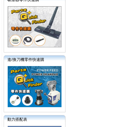
進/換刀機零件快速購
動力搭配表