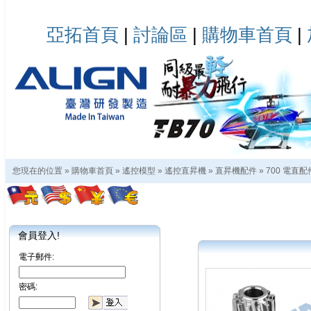
亞拓首頁
|
討論區
|
購物車首頁
|
您現在的位置 »
購物車首頁
»
遙控模型
»
遙控直昇機
»
直昇機配件
»
700 電直配
會員登入!
電子郵件:
密碼: