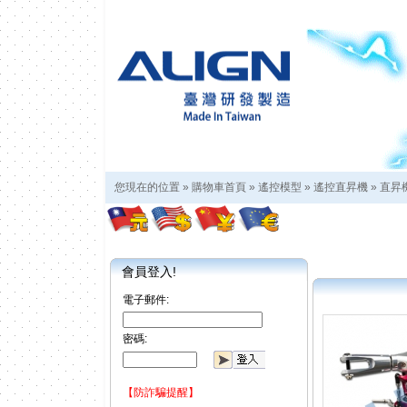
您現在的位置 »
購物車首頁
»
遙控模型
»
遙控直昇機
»
直昇
會員登入!
電子郵件:
密碼:
【防詐騙提醒】