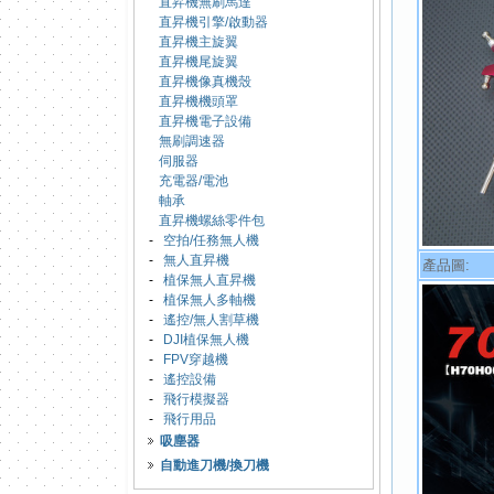
直昇機無刷馬達
直昇機引擎/啟動器
直昇機主旋翼
直昇機尾旋翼
直昇機像真機殼
直昇機機頭罩
直昇機電子設備
無刷調速器
伺服器
充電器/電池
軸承
直昇機螺絲零件包
-
空拍/任務無人機
-
無人直昇機
產品圖:
-
植保無人直昇機
-
植保無人多軸機
-
遙控/無人割草機
-
DJI植保無人機
-
FPV穿越機
-
遙控設備
-
飛行模擬器
-
飛行用品
吸塵器
自動進刀機/換刀機