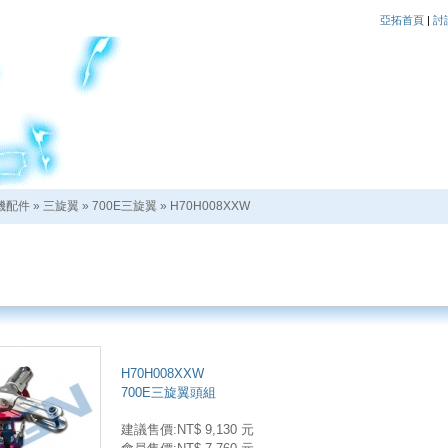
亞拓首頁
|
討
機配件
»
三旋翼
»
700E三旋翼
»
H70H008XXW
H70H008XXW
700E三旋翼頭組
建議售價:NT$ 9,130 元