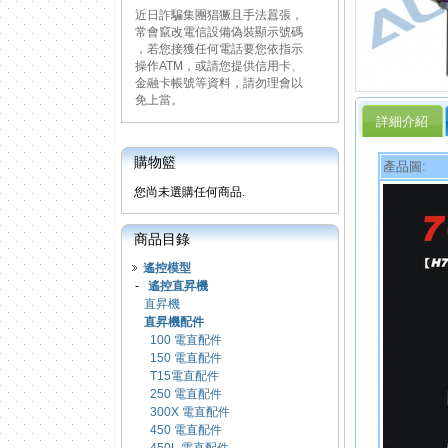
近日詐騙集團猖獗且手法囂張，
常會竄改電信設備偽裝顯示號碼
，若您接獲任何電話要您依指示
操作ATM，或請您提供信用卡、
金融卡帳號等資料，請勿理會以
免上當。
詳細介紹
購物籃
產品圖:
您尚未選購任何商品.
商品目錄
遙控模型
-
遙控直昇機
直昇機
直昇機配件
100 電直配件
150 電直配件
T15電直配件
250 電直配件
300X 電直配件
450 電直配件