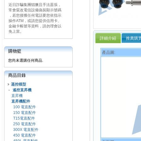
近日詐騙集團猖獗且手法囂張，
常會竄改電信設備偽裝顯示號碼
，若您接獲任何電話要您依指示
操作ATM，或請您提供信用卡、
金融卡帳號等資料，請勿理會以
免上當。
詳細介紹
推薦購
購物籃
產品圖:
您尚未選購任何商品.
商品目錄
遥控模型
-
遙控直昇機
直昇機
直昇機配件
100 電直配件
150 電直配件
T15電直配件
250 電直配件
300X 電直配件
450 電直配件