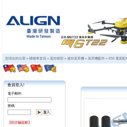
您現在的位置 »
購物車首頁
»
遥控模型
»
遙控直昇機
»
直昇機配件
»
650 電直配
會員登入!
電子郵件:
密碼:
【防詐騙提醒】