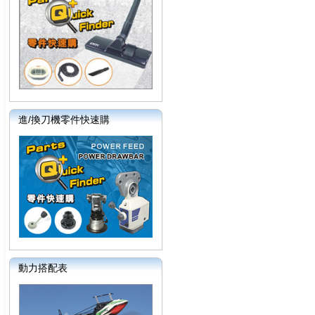
進/換刀機零件快速購
動力搭配表