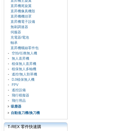
直昇機主旋翼
直昇機尾旋翼
直昇機像真機殼
直昇機機頭罩
直昇機電子設備
無刷調速器
伺服器
充電器/電池
軸承
直昇機螺絲零件包
-
空拍/任務無人機
-
無人直昇機
-
植保無人直昇機
-
植保無人多軸機
-
遙控/無人割草機
-
DJI植保無人機
-
FPV
-
遙控設備
-
飛行模擬器
-
飛行用品
吸塵器
自動進刀機/換刀機
T-REX 零件快速購