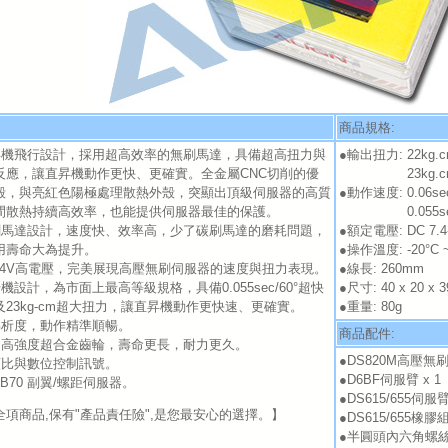
商品規格:
昇機飛行設計，採用超高效率的無刷馬達，具備超高扭力與
●輸出扭力: 22kg.cm
反應，讓直昇機動作更快、更確實。全金屬CNC切削的優
23kg.cm(8
殼，與亮紅色陽極處理散熱外殼，突顯出頂級伺服器的高質
●動作速度: 0.06sec/
間散熱持續高效率，也能提供伺服器最佳的保護。
0.055sec/6
刷馬達設計，速度快、效率高，少了碳刷馬達的磨耗問題，
●額定電壓: DC 7.4-
用壽命大為提升。
●操作溫度: -20°C ~
8.4V高電壓，完美展現高壓無刷伺服器的速度與扭力表現。
●線長: 260mm
機設計，為市面上最高等級規格，具備0.055sec/60°超快
●尺寸: 40 x 20 x 
23kg-cm超大扭力，讓直昇機動作更快速、更確實。
●重量: 80g
解析度，動作精準順暢。
商品配件:
的高強度超合金齒輪，壽命更長，耐力更久。
●DS820M高壓無刷
類比與數位控制訊號。
●D6BF伺服臂 x 1
TB70 副翼/螺距伺服器。
●DS615/655伺服臂
全項商品,保有"產品責任險",是您最安心的選擇。】
●DS615/655橡膠組
●半圓頭內六角螺絲(M2