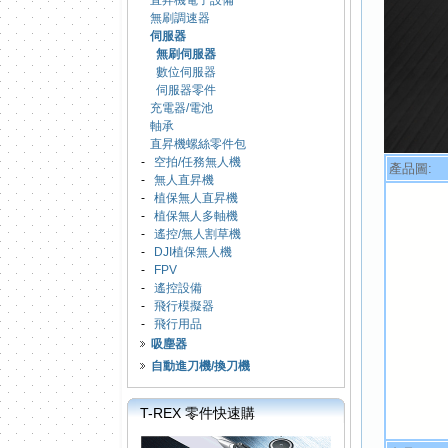
直昇機電子設備
無刷調速器
伺服器
無刷伺服器
數位伺服器
伺服器零件
充電器/電池
軸承
直昇機螺絲零件包
-
空拍/任務無人機
產品圖:
-
無人直昇機
-
植保無人直昇機
-
植保無人多軸機
-
遙控/無人割草機
-
DJI植保無人機
-
FPV
-
遙控設備
-
飛行模擬器
-
飛行用品
吸塵器
自動進刀機/換刀機
T-REX 零件快速購