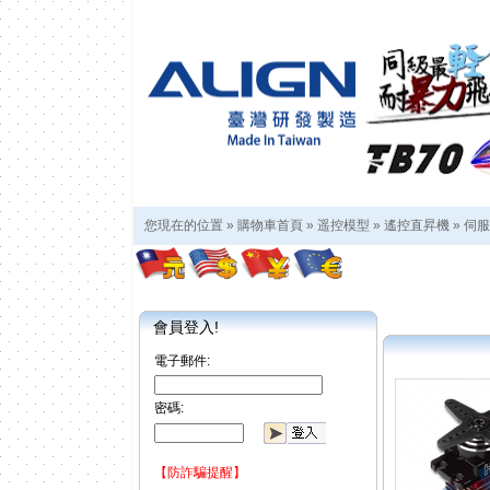
您現在的位置 »
購物車首頁
»
遥控模型
»
遙控直昇機
»
伺服
會員登入!
電子郵件:
密碼:
【防詐騙提醒】