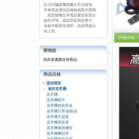
近日詐騙集團猖獗且手法囂張，
常會竄改電信設備偽裝顯示號碼
，若您接獲任何電話要您依指示
操作ATM，或請您提供信用卡、
金融卡帳號等資料，請勿理會以
免上當。
詳細介紹
購物籃
您尚未選購任何商品.
商品目錄
遥控模型
-
遙控直昇機
直昇機
直昇機配件
直昇機無刷馬達
直昇機引擎/啟動器
直昇機主旋翼
直昇機尾旋翼
直昇機像真機殼
直昇機機頭罩