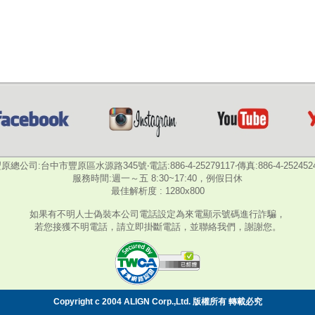
原總公司:台中市豐原區水源路345號‧電話:886-4-25279117‧傳真:886-4-252452
服務時間:週一～五 8:30~17:40，例假日休
最佳解析度 : 1280x800
如果有不明人士偽裝本公司電話設定為來電顯示號碼進行詐騙，
若您接獲不明電話，請立即掛斷電話，並聯絡我們，謝謝您。
Copyright c 2004 ALIGN Corp.,Ltd. 版權所有 轉載必究