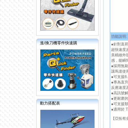
功能說明:
進/換刀機零件快速購
●針對直
超快速度
美精緻外
感，能瞬
●採用無
讓馬達使
●可支援
●專為直升
反應速度及
●高訊號
●更耐磨
動力搭配表
●可支援
●適用於 
【亞拓有