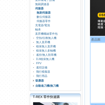
直昇機電子設備
無刷調速器
伺服器
無刷伺服器
數位伺服器
伺服器零件
充電器/電池
軸承
直昇機螺絲零件包
-
空拍/任務無人機
產品圖:
-
無人直昇機
-
植保無人直昇機
-
植保無人多軸機
-
遙控/無人割草機
-
DJI植保無人機
-
FPV
-
遙控設備
-
飛行模擬器
-
飛行用品
吸塵器
自動進刀機/換刀機
T-REX 零件快速購