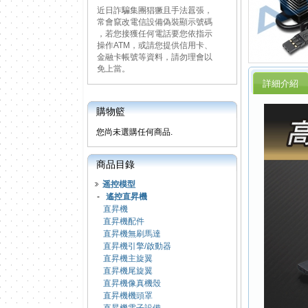
近日詐騙集團猖獗且手法囂張，
常會竄改電信設備偽裝顯示號碼
，若您接獲任何電話要您依指示
操作ATM，或請您提供信用卡、
金融卡帳號等資料，請勿理會以
免上當。
詳細介紹
購物籃
您尚未選購任何商品.
商品目錄
遥控模型
-
遙控直昇機
直昇機
直昇機配件
直昇機無刷馬達
直昇機引擎/啟動器
直昇機主旋翼
直昇機尾旋翼
直昇機像真機殼
直昇機機頭罩