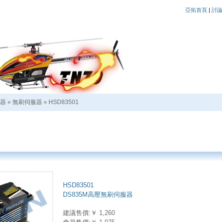
亞拓首頁
|
討
器
»
無刷伺服器
»
HSD83501
HSD83501
DS835M高壓無刷伺服器
建議售價:￥ 1,260