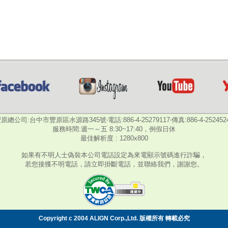
原總公司:台中市豐原區水源路345號‧電話:886-4-25279117‧傳真:886-4-252452
服務時間:週一～五 8:30~17:40，例假日休
最佳解析度 : 1280x800
如果有不明人士偽裝本公司電話設定為來電顯示號碼進行詐騙，
若您接獲不明電話，請立即掛斷電話，並聯絡我們，謝謝您。
Copyright c 2004 ALIGN Corp.,Ltd. 版權所有 轉載必究