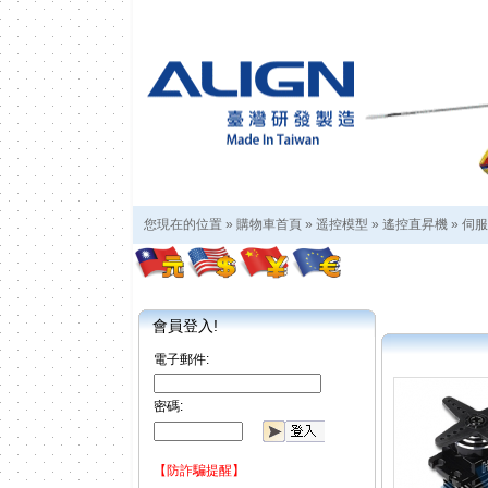
您現在的位置 »
購物車首頁
»
遥控模型
»
遙控直昇機
»
伺服
會員登入!
電子郵件:
密碼:
【防詐騙提醒】