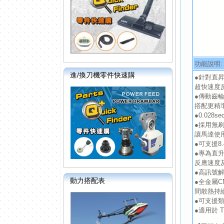
功能說明:
進/換刀機零件快速購
●針對直
超快速度
●傳動齒
搭配更精
●0.02
●採用無
讓馬達使
●可支援
●專為直升
反應速度及
●高訊號
動力搭配表
●全金屬
間散熱持
●可支援
●適用於 T