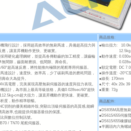
商品規格:
昇機飛行設計，採用超高效率的無刷馬達，具備超高扭力與
●輸出扭力:
0
10.0k
反應，讓直昇機動作更快、更確實。
●輸出扭力:
12.5kg
輪採用硬化處理鋼材，並提高各傳動齒的加工精度，讓齒輪
●動作速度: 0.030sec
準無間隙，齒面耐磨損、低間隙、壽命長。
●動作速度:
0.028se
8sec/60°超高速反應，將性能推向極限的尾舵專用伺服器。
●額定電壓: DC 7.0-
刷馬達設計，速度快、效率高，少了碳刷馬達的磨耗問題，
●操作溫度: -20°C至
用壽命大為提升。
●線長: 170mm
8.4V高電壓，完美展現高壓無刷伺服器的速度與扭力表現。
●尺寸: 40x 20x 3
機設計，為市面上最高等級規格，具備0.028sec/60°超快
●重量: 72g
12.5kg-cm超大扭力，讓直昇機動作更快速、更確實。
解析度，動作精準順暢。
商品配件:
CNC切削的優美精緻外殼,突顯出頂級伺服器的高質感,能瞬
●DS835M高壓無刷
續高效率,也能提供伺服器最佳的保護。
●DS615/655伺服臂
類比與數位控制訊號。
●DS615/655橡膠組
B70 / TN70 尾舵伺服器。
●半圓頭內六角螺絲 x 