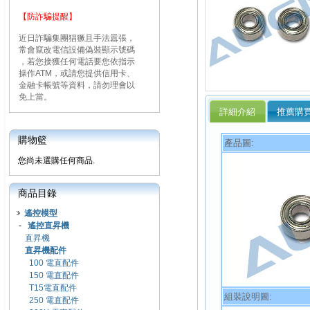
【防詐騙提醒】
近日詐騙集團猖獗且手法囂張，
常會竄改電信設備偽裝顯示號碼
，若您接獲任何電話要您依指示
操作ATM，或請您提供信用卡、
金融卡帳號等資料，請勿理會以
免上當。
詳細介紹
推薦購
購物籃
產品圖:
您尚未選購任何商品.
商品目錄
遙控模型
-
遙控直昇機
直昇機
直昇機配件
100 電直配件
150 電直配件
T15電直配件
組裝說明圖:
250 電直配件