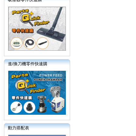
進/換刀機零件快速購
動力搭配表