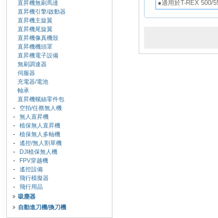
●適用於T-REX 500/55
直昇機無刷馬達
直昇機引擎/啟動器
直昇機主旋翼
直昇機尾旋翼
直昇機像真機殼
直昇機機頭罩
直昇機電子設備
無刷調速器
伺服器
充電器/電池
軸承
直昇機螺絲零件包
-
空拍/任務無人機
-
無人直昇機
-
植保無人直昇機
-
植保無人多軸機
-
遙控/無人割草機
-
DJI植保無人機
-
FPV穿越機
-
遙控設備
-
飛行模擬器
-
飛行用品
吸塵器
自動進刀機/換刀機