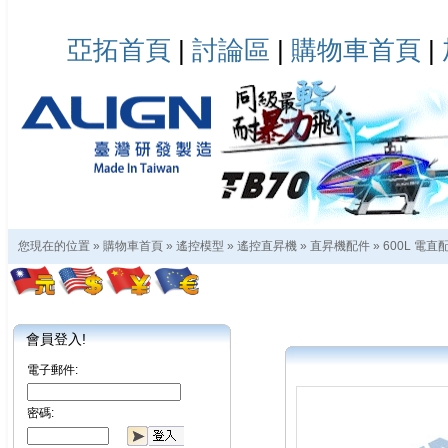
亞拓首頁
|
討論區
|
購物車首頁
|
您現在的位置 »
購物車首頁
»
遙控模型
»
遙控直昇機
»
直昇機配件
»
600L 電直
會員登入!
電子郵件:
密碼: